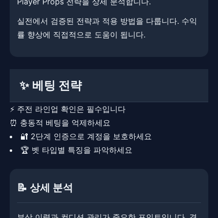
Player Props 전략을 상세 분석합니다.
실전에서 검증된 전략과 적용 방법을 다룹니다. 수익
률 향상에 직접적으로 도움이 됩니다.
✨ 베팅 전략
⚡ 주전 라인업 확인은 필수입니다
⏰ 충동적 베팅을 억제하세요
🔐 2단계 인증으로 계정을 보호하세요
🏆 벳 타입별 특징을 파악하세요
📝 상세 분석
부상 이력과 컨디션 관리가 중요한 포인트입니다. ​경