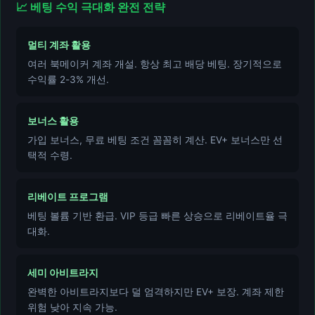
📈 베팅 수익 극대화 완전 전략
멀티 계좌 활용
여러 북메이커 계좌 개설. 항상 최고 배당 베팅. 장기적으로
수익률 2-3% 개선.
보너스 활용
가입 보너스, 무료 베팅 조건 꼼꼼히 계산. EV+ 보너스만 선
택적 수령.
리베이트 프로그램
베팅 볼륨 기반 환급. VIP 등급 빠른 상승으로 리베이트율 극
대화.
세미 아비트라지
완벽한 아비트라지보다 덜 엄격하지만 EV+ 보장. 계좌 제한
위험 낮아 지속 가능.