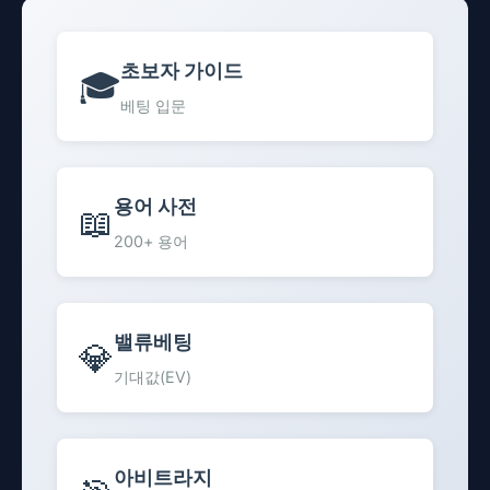
초보자 가이드
🎓
베팅 입문
용어 사전
📖
200+ 용어
밸류베팅
💎
기대값(EV)
아비트라지