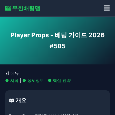
🎰 무한배팅맵
☰
Player Props - 베팅 가이드 2026
#5B5
📰 메뉴
● 시작
|
● 상세정보
|
● 핵심 전략
📖 개요