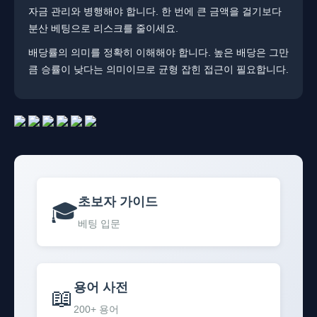
자금 관리와 병행해야 합니다. 한 번에 큰 금액을 걸기보다
분산 베팅으로 리스크를 줄이세요.
배당률의 의미를 정확히 이해해야 합니다. 높은 배당은 그만
큼 승률이 낮다는 의미이므로 균형 잡힌 접근이 필요합니다.
초보자 가이드
🎓
베팅 입문
용어 사전
📖
200+ 용어