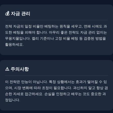
💰 자금 관리
​전체 자금의 일정 비율만 베팅하는 원칙을 세우고, 연패 시에도 과
도한 베팅을 피해야 합니다. 아무리 좋은 전략도 자금 관리 없이는
무용지물입니다. ​켈리 기준이나 고정 비율 베팅 등 검증된 방법을
활용하세요.
⚠️ 주의사항
이 전략은 만능이 아닙니다. ​특정 상황에서는 효과가 떨어질 수 있
으며, 시장 변화에 따라 조정이 필요합니다. ​​과신하지 말고 항상 겸
손한 자세로 접근하세요. 손실을 인정하고 배우는 것도 중요한 과
정입니다.