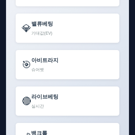
밸류베팅
💎
기대값(EV)
아비트라지
🎯
슈어벳
라이브베팅
🔴
실시간
뱅크롤