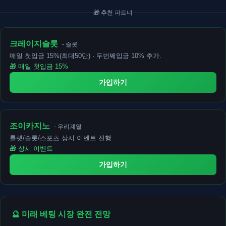
🎁 추천 파트너
크레이지슬롯
- 슬롯
매일 첫입금 15%(최대50만) · 두번째입금 10% 추가.
🎁 매일 첫입금 15%
가입하기
조이카지노
- 우리계열
룰렛/슬롯/스포츠 상시 이벤트 진행.
🎁 상시 이벤트
가입하기
🔮 미래 베팅 시장 완전 전망