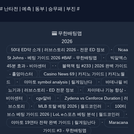
# 난타전 | 예측 | 동부 | 승무패 | 부진 #
🎰 무한배팅맵
2026
·
50대 ED약 소개 | 러브스토리 2026 - 전문 ED 정보
Ncaa
·
St Johns - 베팅 가이드 2026 #BAF - 무한배팅맵
빅알엑스
· ·
45분 효과 - 비아센터
블랙잭 팁 #233 | 2026 완벽 가이드
- 홀덤마스터
Casino News 69 | 카지노 가이드 | 카지노월
·
·
드
야마토 symbol analysis | 릴게임난다
바데나필 비
·
뇨기과 | 러브스토리 - ED 전문 정보
자이데나 기능 향상 -
·
·
비아센터
cgv알바
Zydena vs Cenforce Duration | 러
·
·
브스토리
MLB 토탈 베팅 2026 | 월드코인러
100티
·
브스 베팅 가이드 2026 | LoL e스포츠 베팅 분석 | 월드코인러
·
야마토 19연타 전략 완벽 가이드 | 릴게임난다
Maracana
가이드 #3 - 무한배팅맵