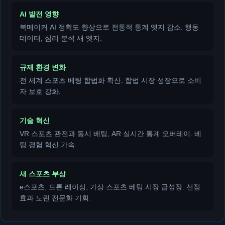
AI 발전 영향
북메이커 AI 정확도 향상으로 전통적 통계 엣지 감소. 행동
데이터, 심리 분석 새 엣지.
규제 환경 변화
전 세계 스포츠 베팅 합법화 확산. 합법 시장 성장으로 소비
자 보호 강화.
기술 혁신
VR 스포츠 관전과 동시 베팅, AR 실시간 통계 오버레이. 베
팅 경험 혁신 가속.
새 스포츠 부상
e스포츠, 드론 레이싱, 가상 스포츠 베팅 시장 급성장. 선점
효과 노린 전문화 기회.