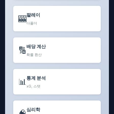
팔레이
🎰
다폴더
배당 계산
🔢
확률 환산
통계 분석
📊
xG, 스탯
심리학
🧠