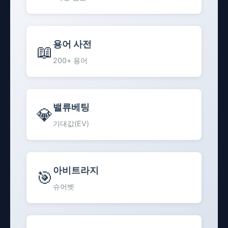
용어 사전
📖
200+ 용어
밸류베팅
💎
기대값(EV)
아비트라지
🎯
슈어벳