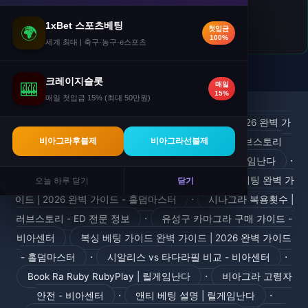
슈퍼플레이
- 카지노
매주/매월 쿠폰 · 신규회원 특별 혜택.
1xBet 스포츠베팅
🌍
첫입금
🎁 50%+포인트+쿠폰
100%
세계 최대 | 축구·농구·e스포츠
크레이지슬롯
🎰
매일
15%
매일 첫입금 15% (최대 50만원)
·
·
카지노맥스
BitStarz 리뷰 완벽 가이드 | 2026 완벽 가
· ·
이드 - 홀덤마스터
비아그라후불제
50대 발기부전 예방 | 러브스토리
비아그라선불제
·
·
2026 - 전문 ED 정보
Matsuri 플레이엔고 | 릴게임난다
·
헤라그라 단기 사용 - 비아센터
럭비 월드컵 베팅 완벽 가
오늘 하루 닫기
닫기
·
이드 | 2026 완벽 가이드 - 홀덤마스터
시나그라 복용횟수 |
·
러브스토리 - ED 전문 정보
유성구 카마그라 구매 가이드 -
비아센터
복싱 베팅 가이드 완벽 가이드 | 2026 완벽 가이드
·
·
- 홀덤마스터
시알리스 vs 타다라필 비교 - 비아센터
·
Book Ra Ruby RubyPlay | 릴게임난다
비아그라 고령자
·
·
안전 - 비아센터
앤티 베팅 설명 | 릴게임난다