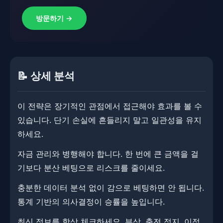
방문하기 →
📝 상세 분석
이 전략은 장기적인 관점에서 접근해야 효과를 볼 수
있습니다. ​​단기 손실에 흔들리지 말고 일관성을 유지
하세요.
자금 관리와 병행해야 합니다. ​한 번에 큰 금액을 걸
기보다 분산 베팅으로 리스크를 줄이세요.
충분한 데이터 분석 없이 감으로 베팅하면 안 됩니다.
​​통계 기반의 의사결정이 승률을 높입니다.
최신 정보를 항상 체크하세요. ​부상, 출전 정지, 이적