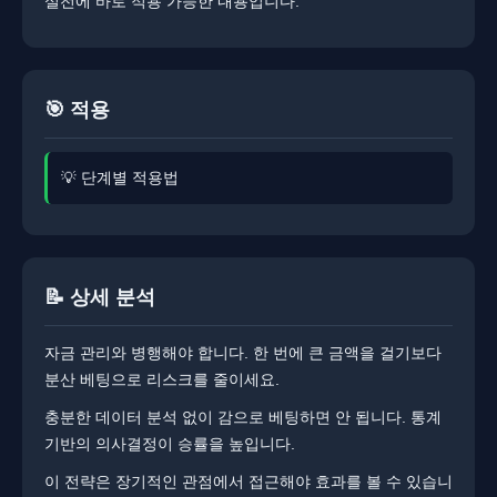
실전에 바로 적용 가능한 내용입니다.
🎯 적용
💡 단계별 적용법
📝 상세 분석
자금 관리와 병행해야 합니다. ​한 번에 큰 금액을 걸기보다
분산 베팅으로 리스크를 줄이세요.
충분한 데이터 분석 없이 감으로 베팅하면 안 됩니다. ​​통계
기반의 의사결정이 승률을 높입니다.
이 전략은 장기적인 관점에서 접근해야 효과를 볼 수 있습니