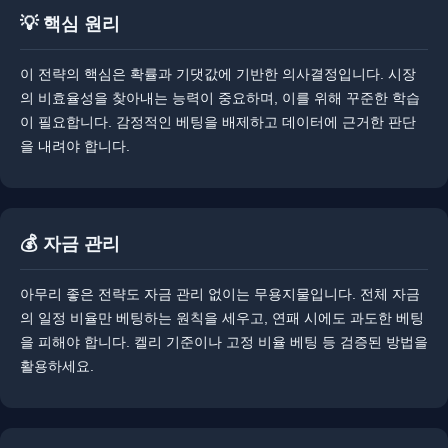
💡 핵심 원리
이 전략의 핵심은 확률과 기댓값에 기반한 의사결정입니다. 시장
의 비효율성을 찾아내는 능력이 중요하며, 이를 위해 꾸준한 학습
이 필요합니다. ​감정적인 베팅을 배제하고 데이터에 근거한 판단
을 내려야 합니다.
💰 자금 관리
아무리 좋은 전략도 자금 관리 없이는 무용지물입니다. ​전체 자금
의 일정 비율만 베팅하는 원칙을 세우고, 연패 시에도 과도한 베팅
을 피해야 합니다. 켈리 기준이나 고정 비율 베팅 등 검증된 방법을
활용하세요.