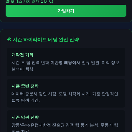
🎁 보너스 가치 최대 1 BTC)
가입하기
🎯 시즌 하이라이트 베팅 완전 전략
개막전 기회
시즌 초 팀 전력 변화 미반영 배당에서 밸류 발견. 이적 정보
분석이 핵심.
시즌 중반 전략
데이터 충분히 쌓인 시점. 모델 최적화 시기. 가장 안정적인
밸류 탐색 기간.
시즌 막판 전략
강등/우승/유럽대항전 진출권 경쟁 팀 동기 분석. 무동기 팀
적극 활용.