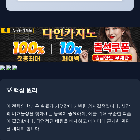
💡 핵심 원리
이 전략의 핵심은 확률과 기댓값에 기반한 의사결정입니다. 시장
의 비효율성을 찾아내는 능력이 중요하며, 이를 위해 꾸준한 학습
이 필요합니다. ​감정적인 베팅을 배제하고 데이터에 근거한 판단
을 내려야 합니다.