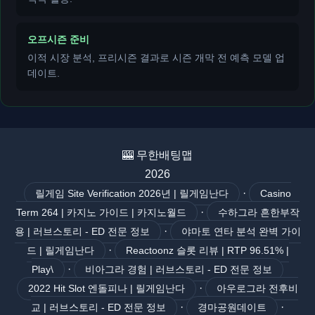
오프시즌 준비
이적 시장 분석, 프리시즌 결과로 시즌 개막 전 예측 모델 업
데이트.
🎰 무한배팅맵
2026
·
릴게임 Site Verification 2026년 | 릴게임난다
Casino
·
Term 264 | 카지노 가이드 | 카지노월드
수하그라 흔한부작
·
용 | 러브스토리 - ED 전문 정보
야마토 연타 분석 완벽 가이
·
드 | 릴게임난다
Reactoonz 슬롯 리뷰 | RTP 96.51% |
·
Play\
비아그라 경험 | 러브스토리 - ED 전문 정보
·
2022 Hit Slot 엔돌피나 | 릴게임난다
아우로그라 전후비
·
·
교 | 러브스토리 - ED 전문 정보
경마공원데이트