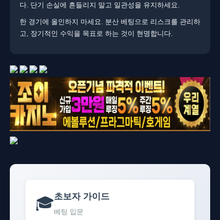
다. 단기 손실에 흔들리지 말고 일관성을 유지하세요.
한 경기에 올인하지 마세요. 분산 베팅으로 리스크를 관리하
고, 장기적인 수익을 목표로 하는 것이 현명합니다.
초보자 가이드
🎓
베팅 입문