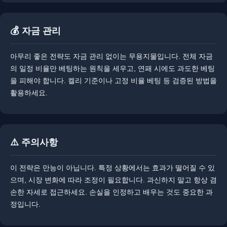
💰 자금 관리
아무리 좋은 전략도 자금 관리 없이는 무용지물입니다. ​전체 자금
의 일정 비율만 베팅하는 원칙을 세우고, 연패 시에도 과도한 베팅
을 피해야 합니다. 켈리 기준이나 고정 비율 베팅 등 검증된 방법을
활용하세요.
⚠️ 주의사항
이 전략은 만능이 아닙니다. 특정 상황에서는 효과가 떨어질 수 있
으며, 시장 변화에 따라 조정이 필요합니다. 과신하지 말고 항상 겸
손한 자세로 접근하세요. ​​손실을 인정하고 배우는 것도 중요한 과
정입니다.