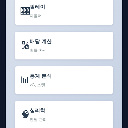
팔레이
🎰
다폴더
배당 계산
🔢
확률 환산
통계 분석
📊
xG, 스탯
심리학
🧠
멘탈 관리