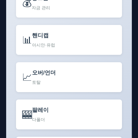
💰
자금 관리
핸디캡
📊
아시안·유럽
오버/언더
📈
토탈
팔레이
🎰
다폴더