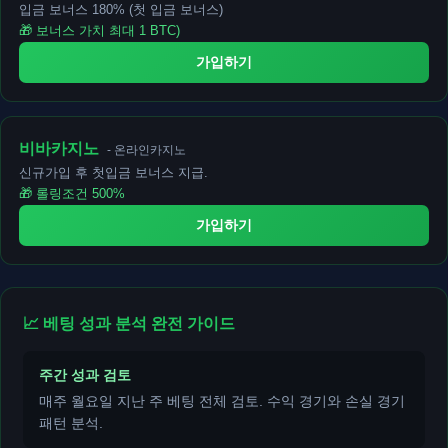
입금 보너스 180% (첫 입금 보너스)
🎁 보너스 가치 최대 1 BTC)
가입하기
비바카지노
- 온라인카지노
신규가입 후 첫입금 보너스 지급.
🎁 롤링조건 500%
가입하기
📈 베팅 성과 분석 완전 가이드
주간 성과 검토
매주 월요일 지난 주 베팅 전체 검토. 수익 경기와 손실 경기
패턴 분석.