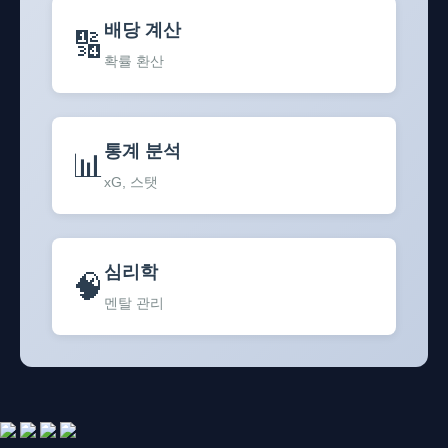
배당 계산
🔢
확률 환산
통계 분석
📊
xG, 스탯
심리학
🧠
멘탈 관리