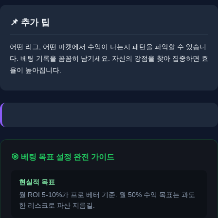
📌 추가 팁
​​어떤 리그, 어떤 마켓에서 수익이 나는지 패턴을 파악할 수 있습니
다. 베팅 기록을 꼼꼼히 남기세요. ​자신의 강점을 찾아 집중하면 효
율이 높아집니다.
🎯 베팅 목표 설정 완전 가이드
현실적 목표
월 ROI 5-10%가 프로 베터 기준. 월 50% 수익 목표는 과도
한 리스크로 파산 지름길.