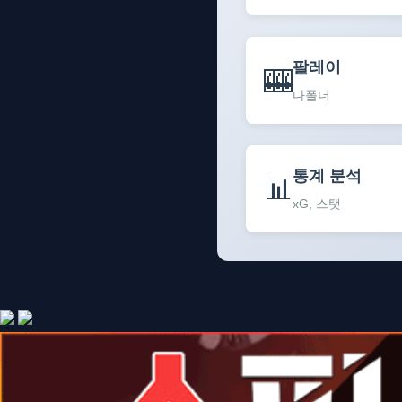
팔레이
🎰
다폴더
통계 분석
📊
xG, 스탯