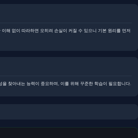
한 이해 없이 따라하면 오히려 손실이 커질 수 있으니 기본 원리를 먼저
성을 찾아내는 능력이 중요하며, 이를 위해 꾸준한 학습이 필요합니다.