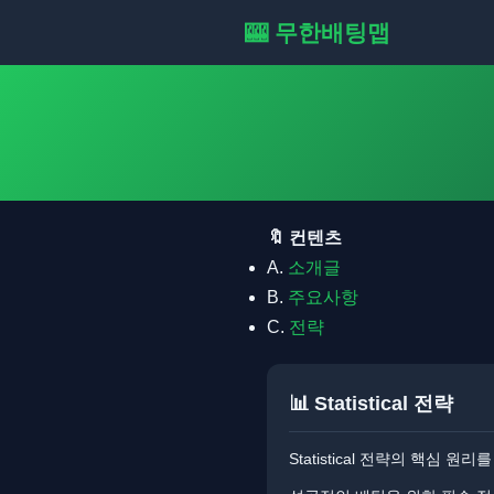
🎰 무한배팅맵
🔖 컨텐츠
A.
소개글
B.
주요사항
C.
전략
📊 Statistical 전략
Statistical 전략의 핵심 원