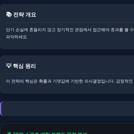
📚 전략 개요
​​단기 손실에 흔들리지 않고 장기적인 관점에서 접근해야 효과를 볼 수
파악하세요.
💡 핵심 원리
이 전략의 핵심은 확률과 기댓값에 기반한 의사결정입니다. ​​감정적