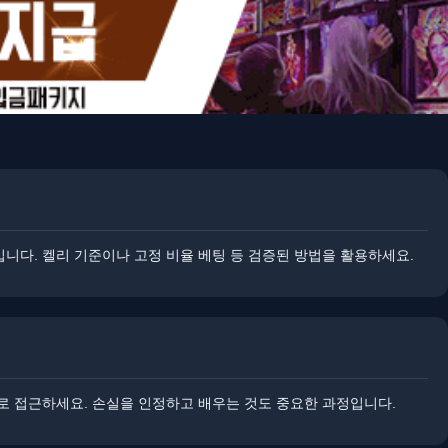
다. ​​켈리 기준이나 고정 비율 베팅 등 검증된 방법을 활용하세요.
세로 접근하세요. ​손실을 인정하고 배우는 것도 중요한 과정입니다.