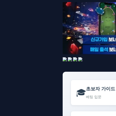
초보자 가이드
🎓
베팅 입문