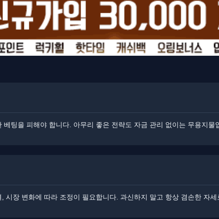
 베팅을 피해야 합니다. 아무리 좋은 전략도 자금 관리 없이는 무용지물입니
, 시장 변화에 따라 조정이 필요합니다. ​​과신하지 말고 항상 겸손한 자