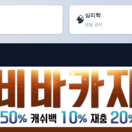
심리학
🧠
멘탈 관리