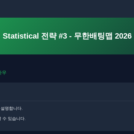
Statistical 전략 #3 - 무한배팅맵 2026
하우
리를 설명합니다.
 수 있습니다.