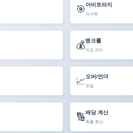
아비트라지
🎯
슈어벳
뱅크롤
💰
자금 관리
오버/언더
📈
토탈
배당 계산
🔢
확률 환산