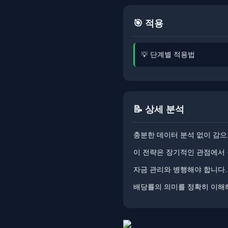
🎯 적용
💡 단계별 적용법
📝 상세 분석
충분한 데이터 분석 없이 감으
이 전략은 장기적인 관점에서 
자금 관리와 병행해야 합니다.
배당률의 의미를 정확히 이해해