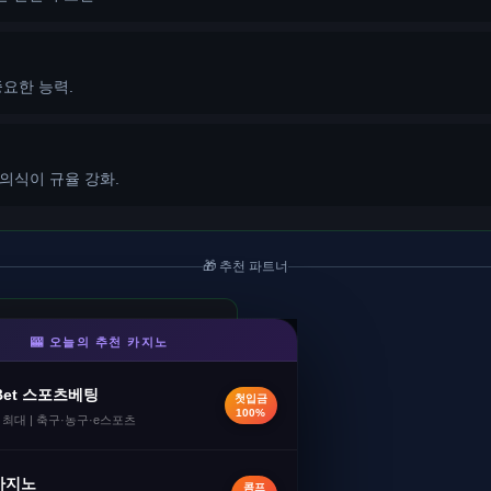
중요한 능력.
의식이 규율 강화.
🎁 추천 파트너
롯
- 슬롯
🎰 오늘의 추천 카지노
%(최대50만) · 두번째입금 10% 추
Bet 스포츠베팅
첫입금
15%
100%
 최대 | 축구·농구·e스포츠
 분석 #62F - 무한배팅맵
카지노
콤프