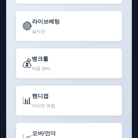
라이브베팅
🔴
실시간
뱅크롤
💰
자금 관리
핸디캡
📊
아시안·유럽
오버/언더
📈