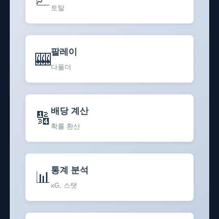
토탈
팔레이
🎰
다폴더
배당 계산
🔢
확률 환산
통계 분석
📊
xG, 스탯