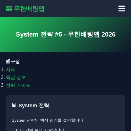
☰
🎰 무한배팅맵
System 전략 #5 - 무한배팅맵 2026
📰구성
시작
핵심 정보
전략 가이드
📊 System 전략
System 전략의 핵심 원리를 설명합니다.
데이터 기반 분석 자료입니다.