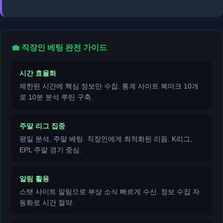
💼 직장인 베팅 완전 가이드
시간 효율화
제한된 시간에 핵심 정보만 수집. 통계 사이트 북마크 10개
로 10분 분석 루틴 구축.
주말 리그 집중
평일 분석, 주말 베팅. 직장인에게 최적화된 리듬. K리그,
EPL 주말 경기 중심.
알림 활용
스탯 사이트 알림으로 부상 소식 빠르게 수신. 정보 수집 자
동화로 시간 절약.