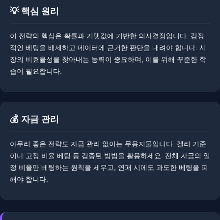
💡 핵심 원리
이 전략의 핵심은 확률과 기댓값에 기반한 의사결정입니다. ​​감정
적인 베팅을 배제하고 데이터에 근거한 판단을 내려야 합니다. ​​시
장의 비효율성을 찾아내는 능력이 중요하며, 이를 위해 꾸준한 학
습이 필요합니다.
💰 자금 관리
아무리 좋은 전략도 자금 관리 없이는 무용지물입니다. 켈리 기준
이나 고정 비율 베팅 등 검증된 방법을 활용하세요. 전체 자금의 일
정 비율만 베팅하는 원칙을 세우고, 연패 시에도 과도한 베팅을 피
해야 합니다.