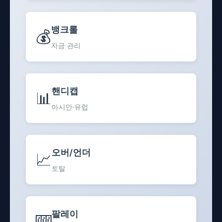
뱅크롤
💰
자금 관리
핸디캡
📊
아시안·유럽
오버/언더
📈
토탈
팔레이
🎰