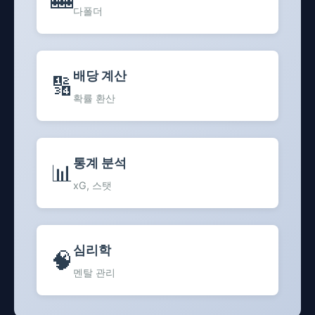
다폴더
배당 계산
🔢
확률 환산
통계 분석
📊
xG, 스탯
심리학
🧠
멘탈 관리