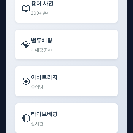
용어 사전
📖
200+ 용어
밸류베팅
💎
기대값(EV)
아비트라지
🎯
슈어벳
라이브베팅
🔴
실시간