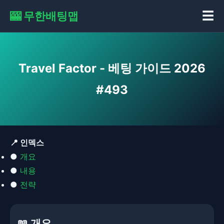
🎰 무한배팅맵
☰
Travel Factor - 베팅 가이드 2026
#493
📍 인덱스
●
개요
●
내용
●
전략
📖 개요