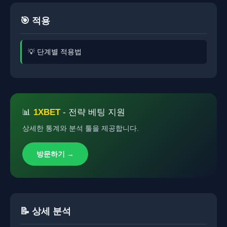
🎯 적용
💡 단계별 적용법
📊
1XBET
- 전략 베팅 지원
상세한 통계와 분석 툴을 제공합니다.
방문하기 →
📝 상세 분석