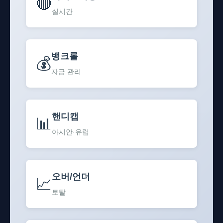
🔴
실시간
뱅크롤
💰
자금 관리
핸디캡
📊
아시안·유럽
오버/언더
📈
토탈