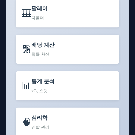
팔레이
🎰
다폴더
배당 계산
🔢
확률 환산
통계 분석
📊
xG, 스탯
심리학
🧠
멘탈 관리