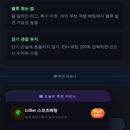
밸류 찾는 법
덜 알려진 리그, 특수 마켓, 라인 무브 역행 베팅에서 밸류 발
견 가능성 높음.
장기 관점 유지
단기 손실에 흔들리지 않기. EV+ 베팅 100회 반복하면 반드
시 수익에 수렴.
🎁 추천 파트너
k88카지노
- 우리계열
🎰 오늘의 추천 카지노
입플 5+3~50+15 · 슬롯 리베이트 4% · 페이백 5%.
🎁 상시 이벤트
1xBet 스포츠베팅
🌍
첫입금
·
100%
세계 최대 | 축구·농구·e스포츠
분당 센돔 구매 가이드 - 비아센터