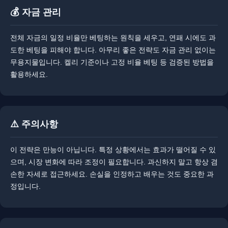
💰 자금 관리
​​전체 자금의 일정 비율만 베팅하는 원칙을 세우고, 연패 시에도 과
도한 베팅을 피해야 합니다. 아무리 좋은 전략도 자금 관리 없이는
무용지물입니다. ​​켈리 기준이나 고정 비율 베팅 등 검증된 방법을
활용하세요.
⚠️ 주의사항
이 전략은 만능이 아닙니다. ​특정 상황에서는 효과가 떨어질 수 있
으며, 시장 변화에 따라 조정이 필요합니다. ​​과신하지 말고 항상 겸
손한 자세로 접근하세요. 손실을 인정하고 배우는 것도 중요한 과
정입니다.