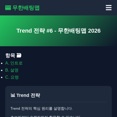
☰
🎰 무한배팅맵
Trend 전략 #6 - 무한배팅맵 2026
항목 🗃️
A.
인트로
B.
설명
C.
요령
📊 Trend 전략
Trend 전략의 핵심 원리를 설명합니다.