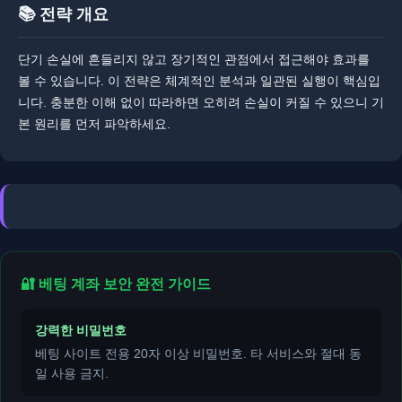
📚 전략 개요
​단기 손실에 흔들리지 않고 장기적인 관점에서 접근해야 효과를
볼 수 있습니다. 이 전략은 체계적인 분석과 일관된 실행이 핵심입
니다. ​​충분한 이해 없이 따라하면 오히려 손실이 커질 수 있으니 기
본 원리를 먼저 파악하세요.
🔐 베팅 계좌 보안 완전 가이드
강력한 비밀번호
베팅 사이트 전용 20자 이상 비밀번호. 타 서비스와 절대 동
일 사용 금지.