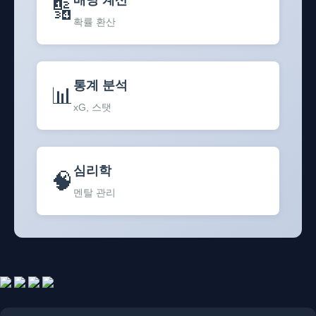
배당 계산
🔢
확률 환산
통계 분석
📊
xG, 스탯
심리학
🧠
멘탈 관리