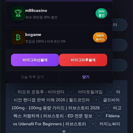
룰렛/슬롯/스포츠 상시 이벤트 진행.
🎁 상시 이벤트
m88casino
🏆
30%
·
할인
최대 30만원 30% 할인
Battle Dwarf 완벽 가이드 | 2026 완벽 가이드 - 홀덤마스터
bcgame
· ·
₿
180%
보너스
첫입금 180% | 비트코인 OK
시라그라 효과 극대화 - 비아센터
·
비아그라선불제
비아그라후불제
Poker Secrets 팁 49 | 2026 완벽 가이드 - 홀덤마스터
오늘 하루 닫기
닫기
·
·
타오르 운동후 - 비아센터
야마토릴게임
아
·
시안 핸디캡 완벽 이해 2026 | 월드코인러
골드비아
·
100mg - 100mg 용량 가이드 | 러브스토리 2026
비고
·
렉스 저렴하게 | 러브스토리 - ED 전문 정보
Fildena
·
vs Udenafil For Beginners | 러브스토리
카지노싸이
트