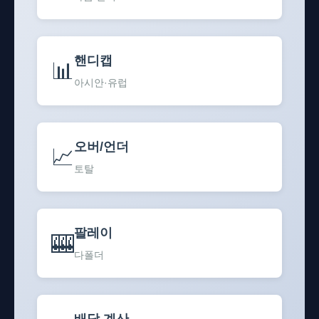
핸디캡
📊
아시안·유럽
오버/언더
📈
토탈
팔레이
🎰
다폴더