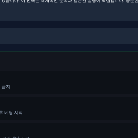
 있습니다. 이 전략은 체계적인 분석과 일관된 실행이 핵심입니다. ​​충분
 금지.
후 베팅 시작.