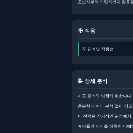
초보자부터 숙련자까지 활용할
🎯 적용
💡 단계별 적용법
📝 상세 분석
자금 관리와 병행해야 합니다. 
충분한 데이터 분석 없이 감으로
이 전략은 장기적인 관점에서 
배당률의 의미를 정확히 이해해