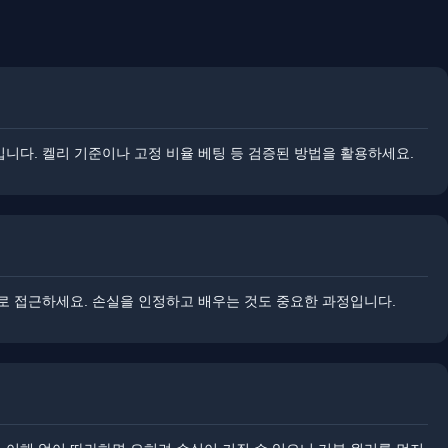
니다. ​​켈리 기준이나 고정 비율 베팅 등 검증된 방법을 활용하세요.
자세로 접근하세요. 손실을 인정하고 배우는 것도 중요한 과정입니다.