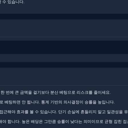
 수 있습니다.
​​한 번에 큰 금액을 걸기보다 분산 베팅으로 리스크를 줄이세요.
 베팅하면 안 됩니다. ​​통계 기반의 의사결정이 승률을 높입니다.
접근해야 효과를 볼 수 있습니다. ​​단기 손실에 흔들리지 말고 일관성을 
야 합니다. ​높은 배당은 그만큼 승률이 낮다는 의미이므로 균형 잡힌 