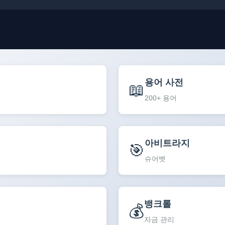
용어 사전
📖
200+ 용어
아비트라지
🎯
슈어벳
뱅크롤
💰
자금 관리