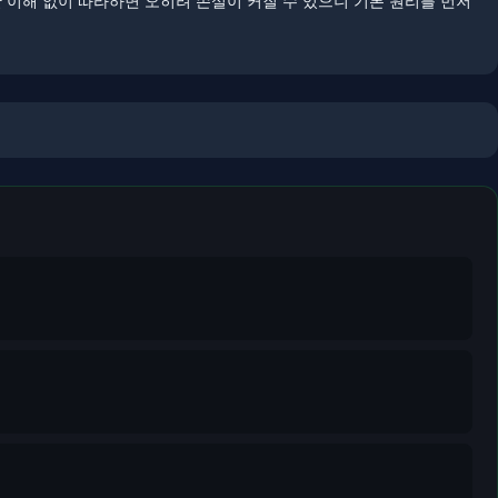
한 이해 없이 따라하면 오히려 손실이 커질 수 있으니 기본 원리를 먼저