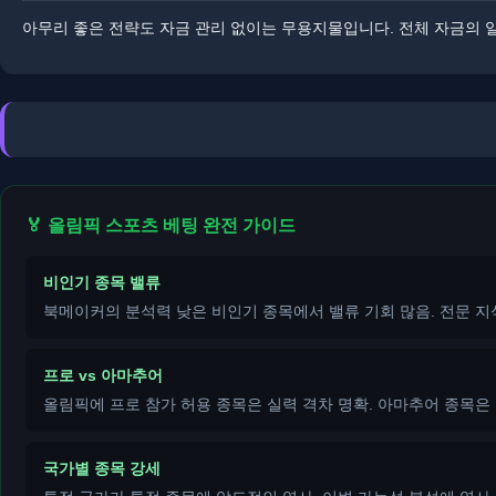
아무리 좋은 전략도 자금 관리 없이는 무용지물입니다. ​전체 자금의 
🏅 올림픽 스포츠 베팅 완전 가이드
비인기 종목 밸류
북메이커의 분석력 낮은 비인기 종목에서 밸류 기회 많음. 전문 지
프로 vs 아마추어
올림픽에 프로 참가 허용 종목은 실력 격차 명확. 아마추어 종목은 
국가별 종목 강세