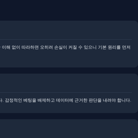
한 이해 없이 따라하면 오히려 손실이 커질 수 있으니 기본 원리를 먼저
. 감정적인 베팅을 배제하고 데이터에 근거한 판단을 내려야 합니다.