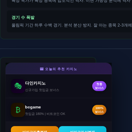
특정 국가가 특정 종목에 압도적인 역사. 이변 가능성 분석에 역사 
경기 수 폭발
올림픽 기간 하루 수백 경기. 분석 분산 방지. 잘 아는 종목 2-3개에
k88카지노
- 우리계열
🎰 오늘의 추천 카지노
입플 5+3~50+15 · 슬롯 리베이트 4% · 페이백
5%.
다인카지노
🎭
첫충
🎁 상시 이벤트
보너스
신규가입 첫입금 보너스
·
레비트라 용량 반응 - 비아센터
bcgame
₿
180%
보너스
· ·
첫입금 180% | 비트코인 OK
K리그 베팅 가이드 2026 | 월드코인러