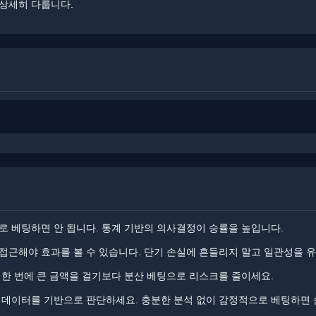
상세히 다룹니다.
 베팅하면 안 됩니다. ​​통계 기반의 의사결정이 승률을 높입니다.
접근해야 효과를 볼 수 있습니다. ​단기 손실에 흔들리지 말고 일관성을 
​​한 번에 큰 금액을 걸기보다 분산 베팅으로 리스크를 줄이세요.
 데이터를 기반으로 판단하세요. 충분한 분석 없이 감정적으로 베팅하면 