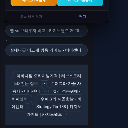
비아그라후불제
비아그라선불제
· ·
2025-26 시즌 프리뷰 #78 - 무한배팅맵
오늘 하루 닫기
닫기
·
앱 vs 브라우저 비교 | 카지노월드 2026
·
실데나필 이뇨제 병용 가이드 - 비아센터
아바나필 오리지널가격 | 러브스토리
·
- ED 전문 정보
수퍼그라 가끔 사
·
용자 - 비아센터
엘리 성능위해 -
·
비아센터
수퍼그라 피곤한날 - 비
·
아센터
Strategy Tip 188 | 카지노
가이드 | 카지노월드