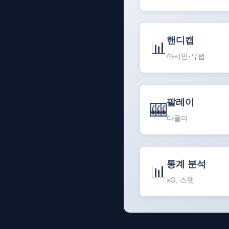
핸디캡
📊
아시안·유럽
팔레이
🎰
다폴더
통계 분석
📊
xG, 스탯