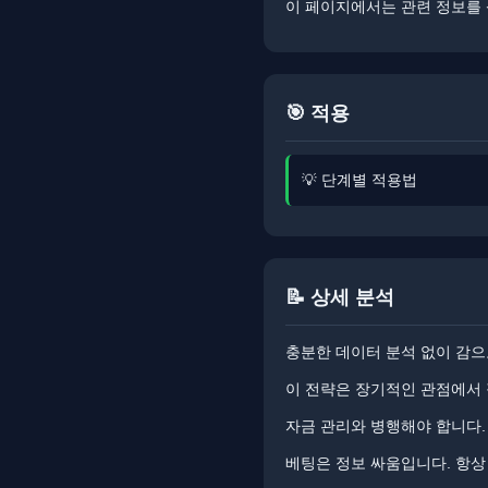
이 페이지에서는 관련 정보를 
🎯 적용
💡 단계별 적용법
📝 상세 분석
충분한 데이터 분석 없이 감으로
이 전략은 장기적인 관점에서 
자금 관리와 병행해야 합니다. 
베팅은 정보 싸움입니다. 항상