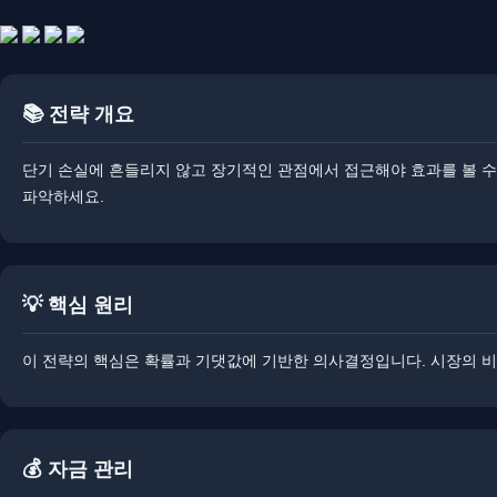
📚 전략 개요
​​단기 손실에 흔들리지 않고 장기적인 관점에서 접근해야 효과를 볼 
파악하세요.
💡 핵심 원리
이 전략의 핵심은 확률과 기댓값에 기반한 의사결정입니다. 시장의 비
💰 자금 관리