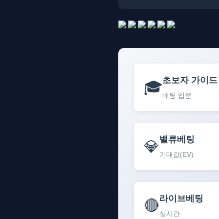
초보자 가이드
🎓
베팅 입문
밸류베팅
💎
기대값(EV)
라이브베팅
🔴
실시간