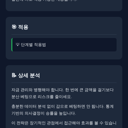
🎯 적용
💡 단계별 적용법
📝 상세 분석
자금 관리와 병행해야 합니다. ​한 번에 큰 금액을 걸기보다
분산 베팅으로 리스크를 줄이세요.
충분한 데이터 분석 없이 감으로 베팅하면 안 됩니다. 통계
기반의 의사결정이 승률을 높입니다.
이 전략은 장기적인 관점에서 접근해야 효과를 볼 수 있습니