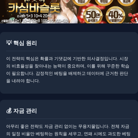
💡 핵심 원리
이 전략의 핵심은 확률과 기댓값에 기반한 의사결정입니다. ​​시장
의 비효율성을 찾아내는 능력이 중요하며, 이를 위해 꾸준한 학습
이 필요합니다. ​​감정적인 베팅을 배제하고 데이터에 근거한 판단
을 내려야 합니다.
💰 자금 관리
아무리 좋은 전략도 자금 관리 없이는 무용지물입니다. ​전체 자금
의 일정 비율만 베팅하는 원칙을 세우고, 연패 시에도 과도한 베팅