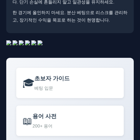
다. ​단기 손실에 흔들리지 말고 일관성을 유지하세요.
한 경기에 올인하지 마세요. ​​분산 베팅으로 리스크를 관리하
고, 장기적인 수익을 목표로 하는 것이 현명합니다.
초보자 가이드
🎓
베팅 입문
용어 사전
📖
200+ 용어