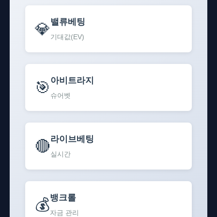
밸류베팅
💎
기대값(EV)
아비트라지
🎯
슈어벳
라이브베팅
🔴
실시간
뱅크롤
💰
자금 관리