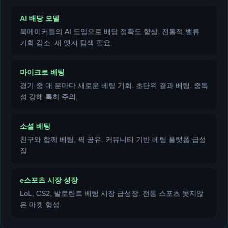
AI 배당 모델
북메이커들의 AI 도입으로 배당 정확도 향상. 전통적 밸류
기회 감소. 새 엣지 탐색 필요.
마이크로 베팅
경기 중 매 분마다 새로운 베팅 기회. 초단위 결과 베팅. 중독
성 강해 특히 주의.
소셜 베팅
친구와 함께 베팅, 픽 공유. 커뮤니티 기반 베팅 플랫폼 급성
장.
e스포츠 시장 성장
LoL, CS2, 발로란트 베팅 시장 급성장. 전통 스포츠 못지않
은 마켓 형성.