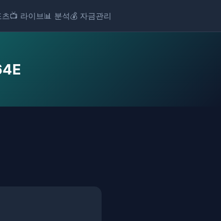
포츠
📺 라이브
📊 분석
💰 자금관리
64E