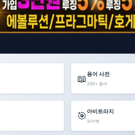
용어 사전
📖
200+ 용어
아비트라지
🎯
슈어벳