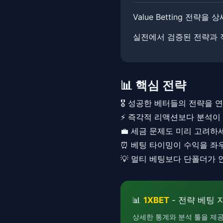
Value Betting 전략을
실전에서 검증된 전략과 
📊 핵심 전략
🎖️ 성공한 베터들의 전략을
⚡ 즉각적 리액션보다 분석이
💼 세금 문제도 미리 고려하
⏰ 베팅 타이밍이 수익을 좌
💡 멀티 베팅보다 단폴더가
📊
1XBET
- 전략 베팅 
상세한 통계와 분석 툴을 제