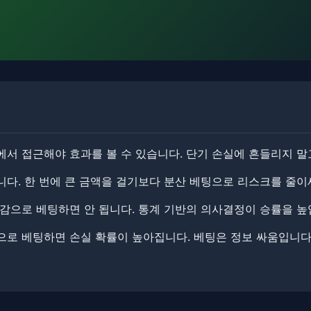
에서 접근해야 효과를 볼 수 있습니다. 단기 손실에 흔들리지 말
니다. 한 번에 큰 금액을 걸기보다 분산 베팅으로 리스크를 줄이
 감으로 베팅하면 안 됩니다. 통계 기반의 의사결정이 승률을 높
으로 베팅하면 손실 확률이 높아집니다. 베팅은 정보 싸움입니다.