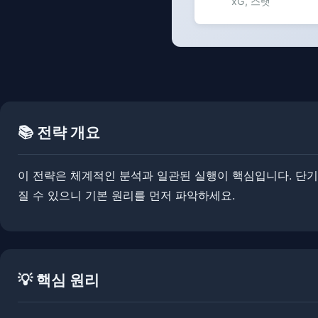
xG, 스탯
📚 전략 개요
이 전략은 체계적인 분석과 일관된 실행이 핵심입니다. ​​단
질 수 있으니 기본 원리를 먼저 파악하세요.
💡 핵심 원리