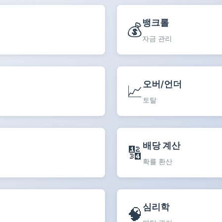
뱅크롤
💰
자금 관리
오버/언더
📈
토탈
배당 계산
🔢
확률 환산
심리학
🧠