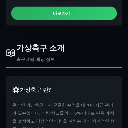
바로가기 →
가상축구 소개
📖
축구베팅 배당 정보
⚽
가상축구 란?
온라인 가상축구에서 꾸준한 수익을 내려면 자금 관리
가 필수입니다. 베팅 뱅크롤의 1~5% 이내로 단위 베팅
을 설정하고 감정적인 베팅을 피하는 것이 장기적인 성