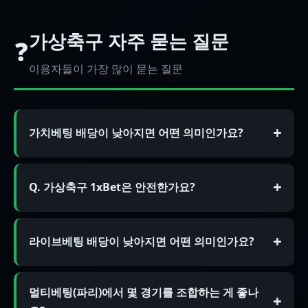
가상축구 자주 묻는 질문
❓
이용자들이 가장 많이 묻는 질문
가치베팅 배당이 낮아지면 어떤 의미인가요?
많은 돈이 해당 팀에 몰렸다는 신호입니다. 샤프머니
여부를 파악하세요.
Q. 가상축구 1xBet은 안전한가요?
A. 1xBet은 큐라소 라이선스를 보유한 세계 최대 스
포츠베팅 사이트입니다. 첫입금 100% 보너스와
라이브베팅 배당이 낮아지면 어떤 의미인가요?
1000개 이상의 스포츠 마켓을 제공합니다.
많은 돈이 해당 팀에 몰렸다는 신호입니다. 샤프머니
멀티베팅(파리)에서 몇 경기를 조합하는 게 좋나
여부를 파악하세요.