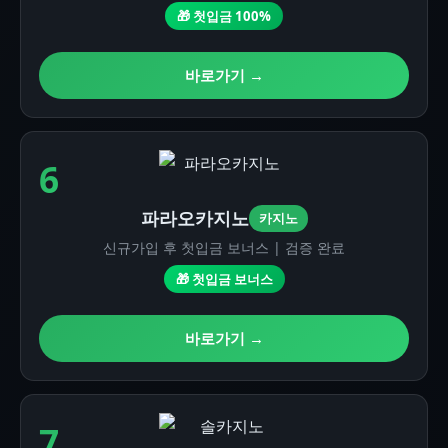
🎁 첫입금 100%
바로가기 →
6
파라오카지노
카지노
신규가입 후 첫입금 보너스 | 검증 완료
🎁 첫입금 보너스
바로가기 →
7