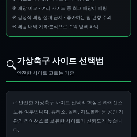
🎯 배당 비교 - 여러 사이트 중 최고 배당에 베팅
🎯 감정적 베팅 절대 금지 - 좋아하는 팀 편향 주의
🎯 베팅 내역 기록·분석으로 수익 영역 파악
가상축구 사이트 선택법
🔍
안전한 사이트 고르는 기준
✅ 안전한 가상축구 사이트 선택의 핵심은 라이선스
보유 여부입니다. 큐라소, 몰타, 지브롤터 등 공인 기
관의 라이선스를 보유한 사이트가 신뢰도가 높습니
다.