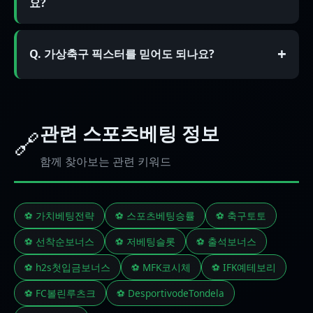
요?
3~4경기 조합을 권장합니다. 경기 수가 늘어날수록
배당은 높아지지만 적중 확률이 급격히 낮아집니다.
Q. 가상축구 픽스터를 믿어도 되나요?
5경기 이상 멀티베팅은 복권과 다름없습니다. 개별
A. 수익 인증이 있는 검증된 픽스터는 참고할 수 있지
승률 65% 이상 경기만 포함하세요.
만 무조건 따르는 것은 금물입니다. 픽스터의 분석을
본인 분석과 비교하여 최종 결정을 내리세요.
관련 스포츠베팅 정보
🔗
함께 찾아보는 관련 키워드
⚽ 가치베팅전략
⚽ 스포츠베팅승률
⚽ 축구토토
⚽ 선착순보너스
⚽ 저베팅슬롯
⚽ 출석보너스
⚽ h2s첫입금보너스
⚽ MFK코시체
⚽ IFK예테보리
⚽ FC볼린루츠크
⚽ DesportivodeTondela