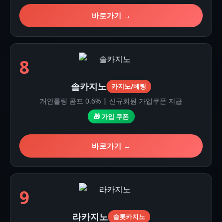
바로가기 →
8
솔카지노
카지노/베팅
개인롤링 콤프 0.6% | 신규회원 가입쿠폰 지급
🎁 가입 쿠폰
바로가기 →
9
라카지노
슬롯카지노