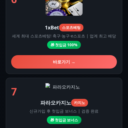
1xBet
스포츠베팅
세계 최대 스포츠베팅! 축구·농구·e스포츠 | 업계 최고 배당
🎁 첫입금 100%
바로가기 →
7
파라오카지노
카지노
신규가입 후 첫입금 보너스 | 검증 완료
🎁 첫입금 보너스