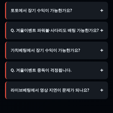
토토에서 장기 수익이 가능한가요?
가치베팅 전략을 꾸준히 실행하면 가능합니다. 최소
500건 이상 데이터를 쌓으세요.
Q. 겨울이벤트 파워볼·사다리도 배팅 가능한가요?
A. 네, 많은 해외 사이트에서 파워볼, 사다리 등 미니
게임 베팅도 지원합니다. 다만 패턴 분석의 효과에 대
가치베팅에서 장기 수익이 가능한가요?
해서는 신중하게 접근하세요.
가치베팅 전략을 꾸준히 실행하면 가능합니다. 최소
500건 이상 데이터를 쌓으세요.
Q. 겨울이벤트 중독이 걱정됩니다.
A. 베팅 한도를 설정하고 손실 시 감정적인 추가 베팅
을 피하세요. 문제가 있다면 한국도박문제관리센터
라이브베팅에서 영상 지연이 문제가 되나요?
(☎ 1336)에 상담을 요청하세요.
네, 매우 중요합니다. 대부분의 스트리밍은 15~30초
지연됩니다. 실시간으로 경기를 TV로 보면서 베팅하