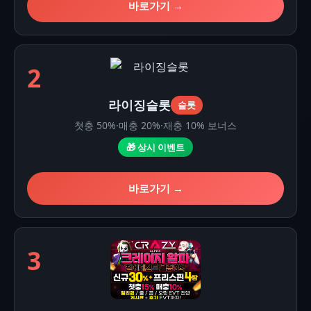
바로가기 →
2
라이징슬롯
슬롯
첫충 50%·매충 20%·재충 10% 보너스
🎁 상시 이벤트
바로가기 →
3