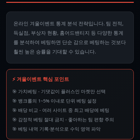
온라인 겨울이벤트 통계 분석 전략입니다. 팀 전적,
득실점, 부상자 현황, 홈어드밴티지 등 다양한 통계
를 분석하여 베팅하면 단순 감으로 베팅하는 것보다
훨씬 높은 승률을 기대할 수 있습니다.
⚡ 겨울이벤트 핵심 포인트
🎯 가치베팅 - 기댓값이 플러스인 마켓만 선택
🎯 뱅크롤의 1~5% 이내로 단위 베팅 설정
🎯 배당 비교 - 여러 사이트 중 최고 배당에 베팅
🎯 감정적 베팅 절대 금지 - 좋아하는 팀 편향 주의
🎯 베팅 내역 기록·분석으로 수익 영역 파악