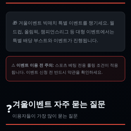
🎁 겨울이벤트 빅매치 특별 이벤트를 챙기세요. 월
드컵, 올림픽, 챔피언스리그 등 대형 이벤트에서는
특별 배당 부스트와 이벤트가 진행됩니다.
⚠️
이벤트 이용 전 주의:
스포츠 베팅 전용 롤링 조건이 적용
됩니다. 이벤트 신청 전 반드시 약관을 확인하세요.
겨울이벤트 자주 묻는 질문
❓
이용자들이 가장 많이 묻는 질문