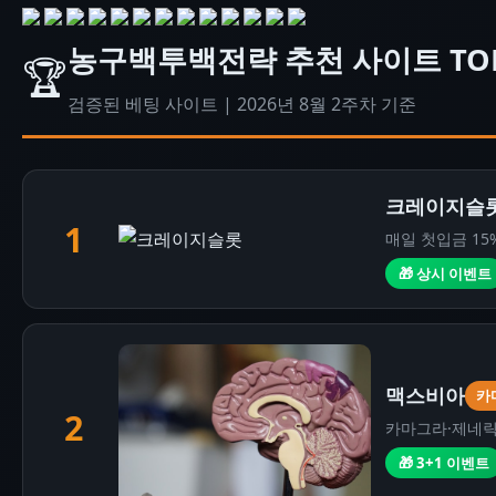
농구백투백전략 추천 사이트 TOP
🏆
검증된 베팅 사이트 | 2026년 8월 2주차 기준
크레이지슬
1
매일 첫입금 15
🎁 상시 이벤트
맥스비아
카
2
카마그라·제네릭 
🎁 3+1 이벤트