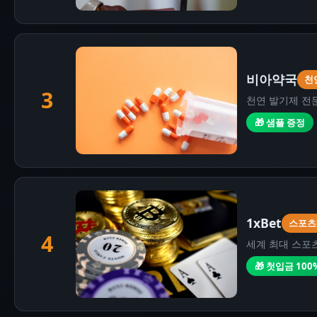
비아약국
천
3
천연 발기제 전문
🎁 샘플 증정
1xBet
스포츠
4
세계 최대 스포츠
🎁 첫입금 100