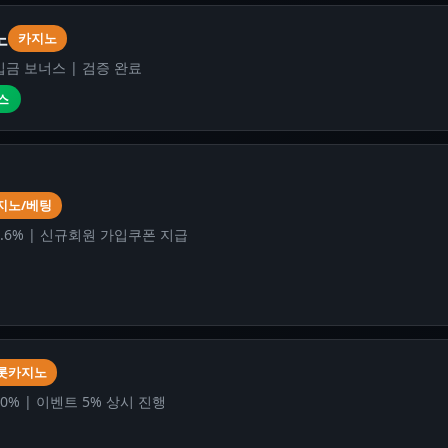
노
카지노
금 보너스 | 검증 완료
스
지노/베팅
.6% | 신규회원 가입쿠폰 지급
롯카지노
0% | 이벤트 5% 상시 진행