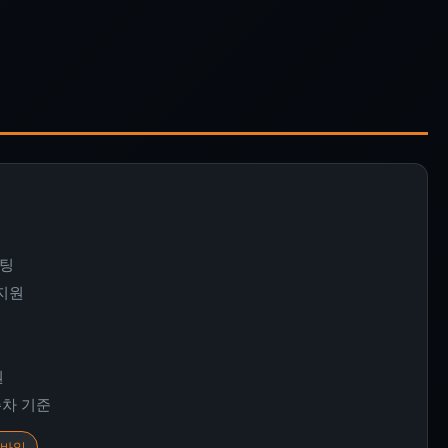
베팅
 지원
원
주차 기준
바일