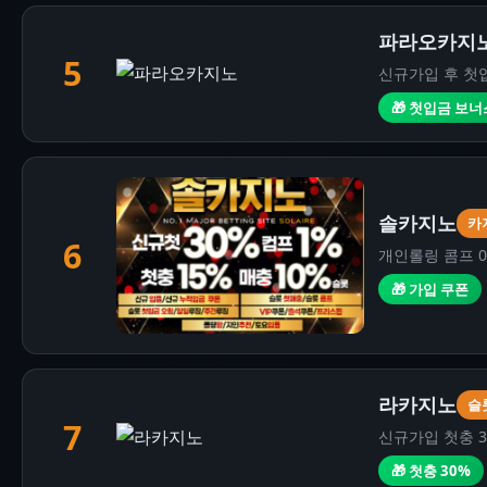
파라오카지
5
신규가입 후 첫입
🎁 첫입금 보너
솔카지노
카
6
개인롤링 콤프 0
🎁 가입 쿠폰
라카지노
슬
7
신규가입 첫충 3
🎁 첫충 30%