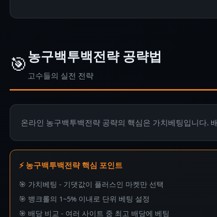
농구백투백전략 공략법
🎯
고수들의 실전 전략
온라인 농구백투백전략 공략의 핵심은 가치베팅입니다. 배
⚡ 농구백투백전략 핵심 포인트
🎯 가치베팅 - 기댓값이 플러스인 마켓만 선택
🎯 뱅크롤의 1~5% 이내로 단위 베팅 설정
🎯 배당 비교 - 여러 사이트 중 최고 배당에 베팅