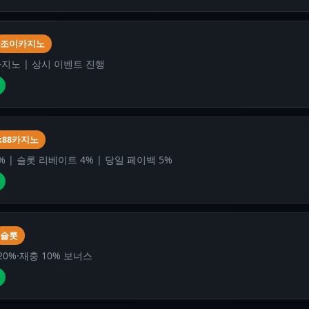
조이카지노
지노 | 상시 이벤트 진행
k88카지노
% | 슬롯 리베이트 4% | 당일 페이백 5%
슬롯
20%·재충 10% 보너스