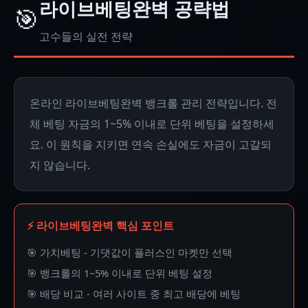
라이브베팅완벽 공략법
🎯
고수들의 실전 전략
온라인 라이브베팅완벽 뱅크롤 관리 전략입니다. 전
체 베팅 자금의 1~5% 이내로 단위 베팅을 설정하세
요. 이 원칙을 지키면 연속 손실에도 자금이 고갈되
지 않습니다.
⚡ 라이브베팅완벽 핵심 포인트
🎯 가치베팅 - 기댓값이 플러스인 마켓만 선택
🎯 뱅크롤의 1~5% 이내로 단위 베팅 설정
🎯 배당 비교 - 여러 사이트 중 최고 배당에 베팅