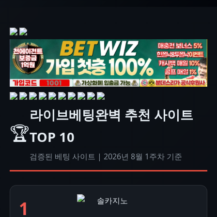
라이브베팅완벽 추천 사이트
🏆
TOP 10
검증된 베팅 사이트 | 2026년 8월 1주차 기준
1