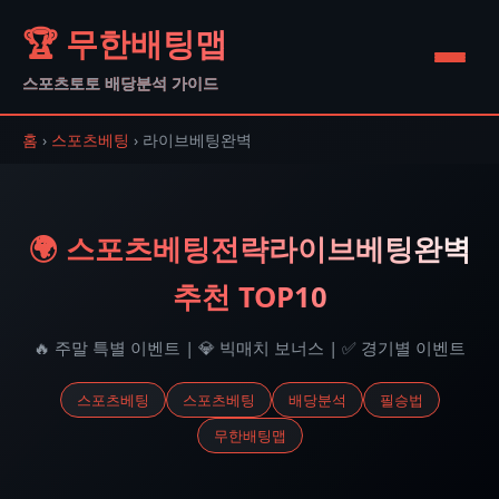
🏆 무한배팅맵
스포츠토토 배당분석 가이드
홈
›
스포츠베팅
› 라이브베팅완벽
🌍 스포츠베팅전략라이브베팅완벽
추천 TOP10
🔥 주말 특별 이벤트 | 💎 빅매치 보너스 | ✅ 경기별 이벤트
스포츠베팅
스포츠베팅
배당분석
필승법
무한배팅맵