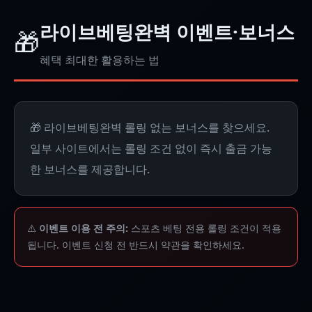
라이브베팅완벽 이벤트·보너스
🎁
혜택 최대한 활용하는 법
🎁 라이브베팅완벽 롤링 없는 보너스를 찾으세요.
일부 사이트에서는 롤링 조건 없이 즉시 출금 가능
한 보너스를 제공합니다.
⚠️
이벤트 이용 전 주의:
스포츠 베팅 전용 롤링 조건이 적용
됩니다. 이벤트 신청 전 반드시 약관을 확인하세요.