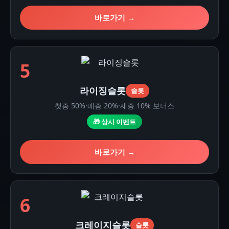
바로가기 →
5
라이징슬롯
슬롯
첫충 50%·매충 20%·재충 10% 보너스
🎁 상시 이벤트
바로가기 →
6
크레이지슬롯
슬롯