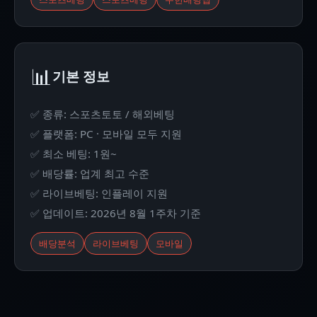
📊
기본 정보
✅ 종류: 스포츠토토 / 해외베팅
✅ 플랫폼: PC · 모바일 모두 지원
✅ 최소 베팅: 1원~
✅ 배당률: 업계 최고 수준
✅ 라이브베팅: 인플레이 지원
✅ 업데이트: 2026년 8월 1주차 기준
배당분석
라이브베팅
모바일