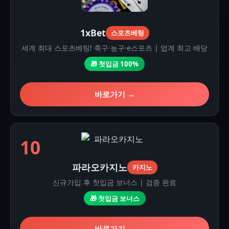
1xBet
스포츠베팅
세계 최대 스포츠베팅! 축구·농구·e스포츠 | 업계 최고 배당
🎁 첫입금 100%
바로가기 →
10
파라오카지노
카지노
신규가입 후 첫입금 보너스 | 검증 완료
🎁 첫입금 보너스
바로가기 →