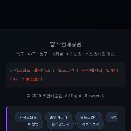
🏆 무한배팅맵
축구 · 야구 · 농구 · 파워볼 · e스포츠 · 스포츠베팅 정보
카지노월드
·
홀덤마스터
·
월드코인러
·
무한배팅맵
·
릴게임
난다
·
러브스토리
© 2026 무한배팅맵. All Rights Reserved.
·
·
·
카지노월드
홀덤마스터
월드코인러
무한
·
·
배팅맵
릴게임난다
러브스토리