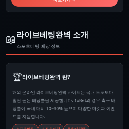
라이브베팅완벽 소개
📖
스포츠베팅 배당 정보
🏆
라이브베팅완벽 란?
해외 온라인 라이브베팅완벽 사이트는 국내 토토보다
훨씬 높은 배당률을 제공합니다. 1xBet의 경우 축구 배
당률이 국내 대비 10~30% 높으며 다양한 마켓과 이벤
트를 지원합니다.
스포츠베팅
스포츠베팅
무한배팅맵