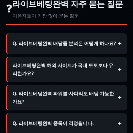
라이브베팅완벽 자주 묻는 질문
❓
이용자들이 가장 많이 묻는 질문
Q. 라이브베팅완벽 배당률 분석은 어떻게 하나요?
A. 배당률의 역수를 합산하면 사이트의 마진을 알 수
라이브베팅완벽 해외 사이트가 국내 토토보다 유
있습니다. 마진이 낮을수록 유리한 사이트입니다. 여
리한가요?
러 사이트 배당을 비교하여 가장 높은 배당에 베팅하
세요.
해외 사이트는 국내 토토보다 배당률이 10~30% 높
Q. 라이브베팅완벽 파워볼·사다리도 배팅 가능한
으며 더 다양한 마켓을 제공합니다. 1xBet 등 라이선
가요?
스 보유 사이트를 선택하면 안전합니다.
A. 네, 많은 해외 사이트에서 파워볼, 사다리 등 미니
게임 베팅도 지원합니다. 다만 패턴 분석의 효과에 대
Q. 라이브베팅완벽 중독이 걱정됩니다.
해서는 신중하게 접근하세요.