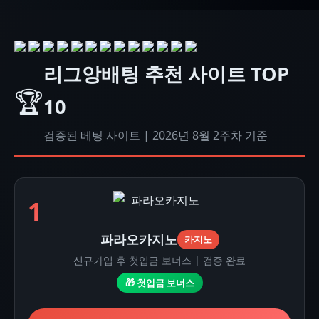
리그앙배팅 추천 사이트 TOP
🏆
10
검증된 베팅 사이트 | 2026년 8월 2주차 기준
1
파라오카지노
카지노
신규가입 후 첫입금 보너스 | 검증 완료
🎁 첫입금 보너스