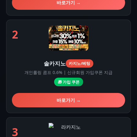
바로가기 →
2
솔카지노
카지노/베팅
개인롤링 콤프 0.6% | 신규회원 가입쿠폰 지급
🎁 가입 쿠폰
바로가기 →
3