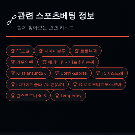
이겨도 수익이 나는 조합을 찾는 전략입니다. 수익률
은 낮지만 리스크가 없어 안정적입니다.
관련 스포츠베팅 정보
🔗
함께 찾아보는 관련 키워드
🏆 FC도쿄
🏆 지아이블루
🏆 토토복권
🏆 와우인벤
🏆 해외배팅사이트추천순위
🏆 KristiansundBK
🏆 GornikZabrze
🏆 FC이스트레
🏆 FC카이저슬라우테른(Am)
🏆 FC로코모티프모스크바
🏆 란스크로나BolS
🏆 Temperley