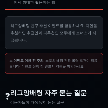
혜택 최대한 활용하는 법
리그앙배팅 친구 추천 이벤트를 활용하세요. 지인을
추천하면 추천인과 피추천인 모두에게 보너스가 지
급됩니다.
⚠️
이벤트 이용 전 주의:
스포츠 베팅 전용 롤링 조건이 적용
됩니다. 이벤트 신청 전 반드시 약관을 확인하세요.
리그앙배팅 자주 묻는 질문
❓
이용자들이 가장 많이 묻는 질문