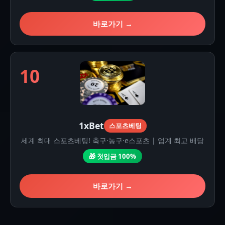
바로가기 →
10
1xBet
스포츠베팅
세계 최대 스포츠베팅! 축구·농구·e스포츠 | 업계 최고 배당
🎁 첫입금 100%
바로가기 →