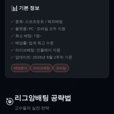
📊
기본 정보
✅ 종류: 스포츠토토 / 해외베팅
✅ 플랫폼: PC · 모바일 모두 지원
✅ 최소 베팅: 1원~
✅ 배당률: 업계 최고 수준
✅ 라이브베팅: 인플레이 지원
✅ 업데이트: 2026년 8월 2주차 기준
배당분석
라이브베팅
모바일
리그앙배팅 공략법
🎯
고수들의 실전 전략