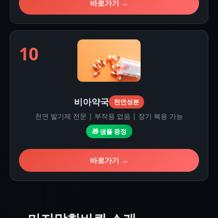
바로가기 →
10
비아약국
천연성분
천연 발기제 전문 | 부작용 없음 | 장기 복용 가능
🎁 샘플 증정
바로가기 →