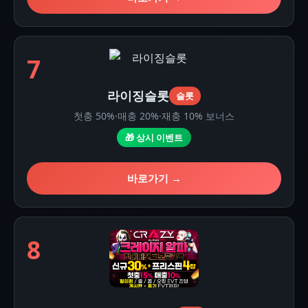
7
라이징슬롯
슬롯
첫충 50%·매충 20%·재충 10% 보너스
🎁 상시 이벤트
바로가기 →
8