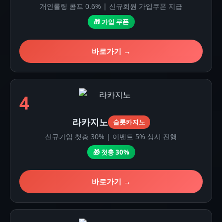
개인롤링 콤프 0.6% | 신규회원 가입쿠폰 지급
🎁 가입 쿠폰
바로가기 →
4
라카지노
슬롯카지노
신규가입 첫충 30% | 이벤트 5% 상시 진행
🎁 첫충 30%
바로가기 →