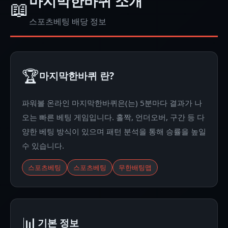
마지막한바퀴 소개
📖
스포츠베팅 배당 정보
🏆
마지막한바퀴 란?
파워볼 온라인 마지막한바퀴은(는) 5분마다 결과가 나
오는 빠른 베팅 게임입니다. 홀짝, 언더오버, 구간 등 다
양한 베팅 방식이 있으며 패턴 분석을 통해 승률을 높일
수 있습니다.
스포츠베팅
스포츠베팅
무한배팅맵
📊
기본 정보