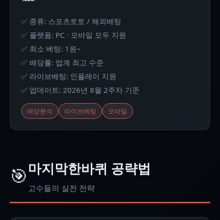
✅ 종류: 스포츠토토 / 해외베팅
✅ 플랫폼: PC · 모바일 모두 지원
✅ 최소 베팅: 1원~
✅ 배당률: 업계 최고 수준
✅ 라이브베팅: 인플레이 지원
✅ 업데이트: 2026년 8월 2주차 기준
배당분석
라이브베팅
모바일
마지막한바퀴 공략법
🎯
고수들의 실전 전략