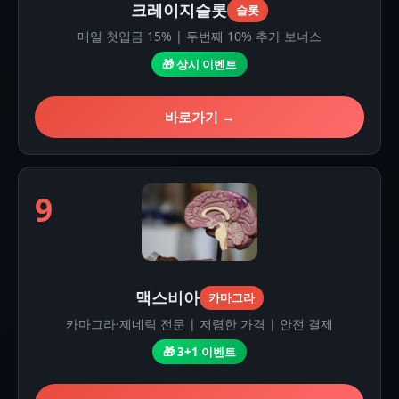
크레이지슬롯
슬롯
매일 첫입금 15% | 두번째 10% 추가 보너스
🎁 상시 이벤트
바로가기 →
9
맥스비아
카마그라
카마그라·제네릭 전문 | 저렴한 가격 | 안전 결제
🎁 3+1 이벤트