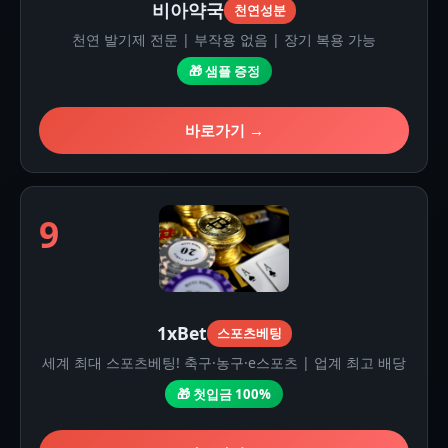
비아약국
천연성분
천연 발기제 전문 | 부작용 없음 | 장기 복용 가능
🎁 샘플 증정
바로가기 →
9
1xBet
스포츠베팅
세계 최대 스포츠베팅! 축구·농구·e스포츠 | 업계 최고 배당
🎁 첫입금 100%