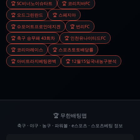
🏆 SC비너노이슈타트
🏆 코리치바FC
🏆 오드그린란드
🏆 스페지아
🏆 슈포어트프로인데지겐
🏆 번리FC
🏆 축구 승무패 43회차
🏆 인천유나이티드FC
🏆 코리아레이스
🏆 스포츠토토배당률
🏆 아비트라지베팅완벽
🏆 12월15일국내농구분석
🏆 무한배팅맵
축구 · 야구 · 농구 · 파워볼 · e스포츠 · 스포츠베팅 정보