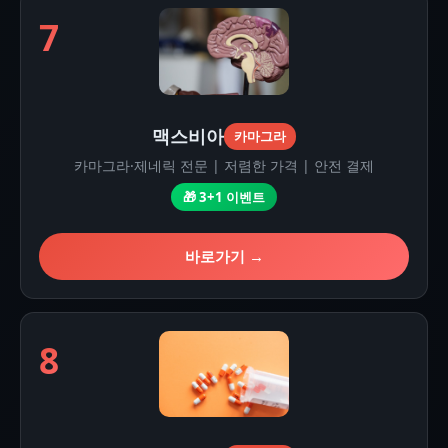
7
맥스비아
카마그라
카마그라·제네릭 전문 | 저렴한 가격 | 안전 결제
🎁 3+1 이벤트
바로가기 →
8