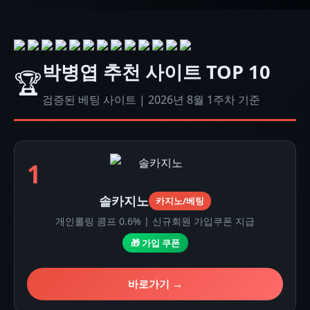
박병엽 추천 사이트 TOP 10
🏆
검증된 베팅 사이트 | 2026년 8월 1주차 기준
1
솔카지노
카지노/베팅
개인롤링 콤프 0.6% | 신규회원 가입쿠폰 지급
🎁 가입 쿠폰
바로가기 →