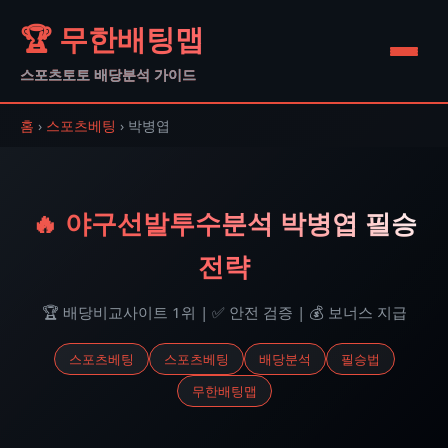
🏆 무한배팅맵
스포츠토토 배당분석 가이드
홈
›
스포츠베팅
› 박병엽
🔥 야구선발투수분석 박병엽 필승
전략
🏆 배당비교사이트 1위 | ✅ 안전 검증 | 💰 보너스 지급
스포츠베팅
스포츠베팅
배당분석
필승법
무한배팅맵