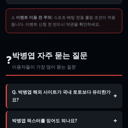
⚠️
이벤트 이용 전 주의:
스포츠 베팅 전용 롤링 조건이 적용
됩니다. 이벤트 신청 전 반드시 약관을 확인하세요.
박병엽 자주 묻는 질문
❓
이용자들이 가장 많이 묻는 질문
Q. 박병엽 해외 사이트가 국내 토토보다 유리한가
요?
A. 해외 사이트는 국내 토토보다 배당률이 10~30%
높으며 더 다양한 마켓을 제공합니다. 1xBet 등 라이
박병엽 픽스터를 믿어도 되나요?
선스 보유 사이트를 선택하면 안전합니다.