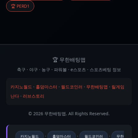
🏆 PERD1
🏆 무한배팅맵
축구 · 야구 · 농구 · 파워볼 · e스포츠 · 스포츠베팅 정보
카지노월드
·
홀덤마스터
·
월드코인러
·
무한배팅맵
·
릴게임
난다
·
러브스토리
© 2026 무한배팅맵. All Rights Reserved.
·
·
·
카지노월드
홀덤마스터
월드코인러
무한