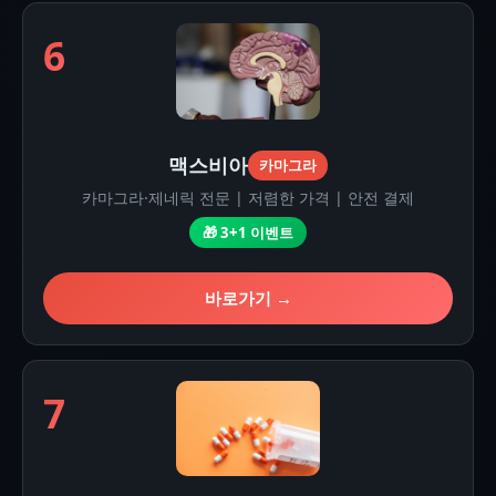
6
맥스비아
카마그라
카마그라·제네릭 전문 | 저렴한 가격 | 안전 결제
🎁 3+1 이벤트
바로가기 →
7