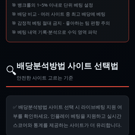
🎯 뱅크롤의 1~5% 이내로 단위 베팅 설정
🎯 배당 비교 - 여러 사이트 중 최고 배당에 베팅
🎯 감정적 베팅 절대 금지 - 좋아하는 팀 편향 주의
🎯 베팅 내역 기록·분석으로 수익 영역 파악
배당분석방법 사이트 선택법
🔍
안전한 사이트 고르는 기준
✅ 배당분석방법 사이트 선택 시 라이브베팅 지원 여
부를 확인하세요. 인플레이 베팅을 지원하고 실시간
스코어와 통계를 제공하는 사이트가 더 유리합니다.