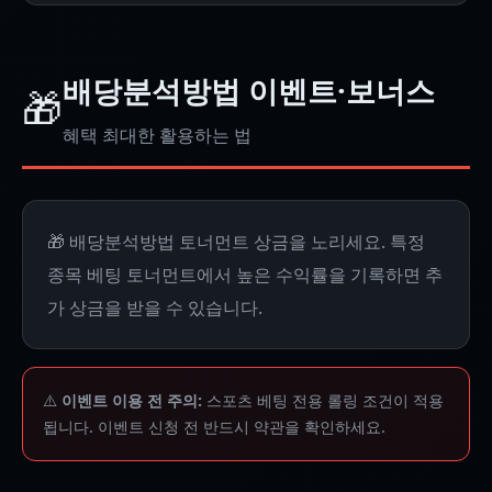
배당분석방법 이벤트·보너스
🎁
혜택 최대한 활용하는 법
🎁 배당분석방법 토너먼트 상금을 노리세요. 특정
종목 베팅 토너먼트에서 높은 수익률을 기록하면 추
가 상금을 받을 수 있습니다.
⚠️
이벤트 이용 전 주의:
스포츠 베팅 전용 롤링 조건이 적용
됩니다. 이벤트 신청 전 반드시 약관을 확인하세요.