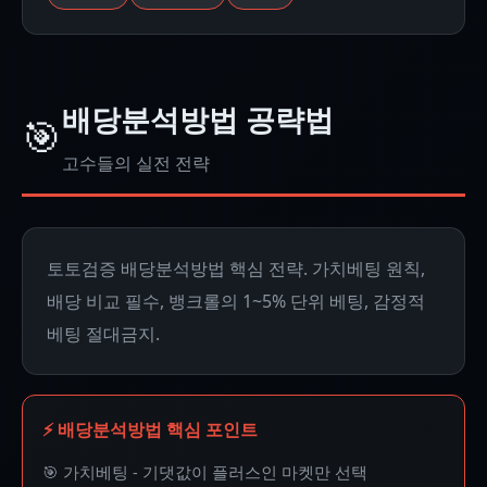
배당분석방법 공략법
🎯
고수들의 실전 전략
토토검증 배당분석방법 핵심 전략. 가치베팅 원칙,
배당 비교 필수, 뱅크롤의 1~5% 단위 베팅, 감정적
베팅 절대금지.
⚡ 배당분석방법 핵심 포인트
🎯 가치베팅 - 기댓값이 플러스인 마켓만 선택