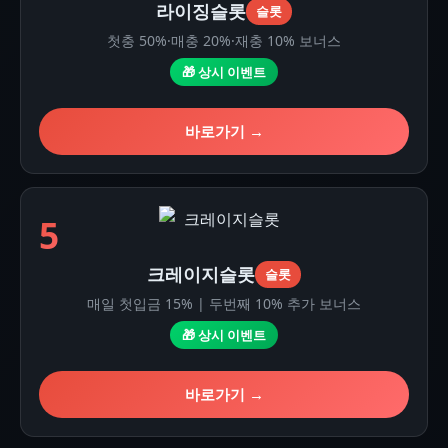
라이징슬롯
슬롯
첫충 50%·매충 20%·재충 10% 보너스
🎁 상시 이벤트
바로가기 →
5
크레이지슬롯
슬롯
매일 첫입금 15% | 두번째 10% 추가 보너스
🎁 상시 이벤트
바로가기 →