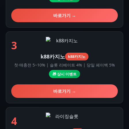
바로가기 →
3
k88카지노
k88카지노
첫·매충전 5~10% | 슬롯 리베이트 4% | 당일 페이백 5%
🎁 상시 이벤트
바로가기 →
4