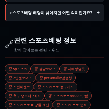
A. 검증된 사이트의 경우 출금 신청 후 24시간 이내에
처리됩니다. 암호화폐 출금은 더 빠르게 처리되는 경
e스포츠베팅 배당이 낮아지면 어떤 의미인가요?
우가 많습니다.
많은 돈이 해당 팀에 몰렸다는 신호입니다. 샤프머니
여부를 파악하세요.
관련 스포츠베팅 정보
🔗
함께 찾아보는 관련 키워드
🏆 sp스포츠
🏆 설날보너스
🏆 저베팅슬롯
🏆 2만원보너스
🏆 personality검증형
🏆 스핀이벤트
🏆 스포츠토토 농구매치
🏆 축구 승무패 7회차
🏆 스포츠토토onca82닷컴
🏆 스포츠토토 배당률 계산
🏆 스포츠 토토 분석