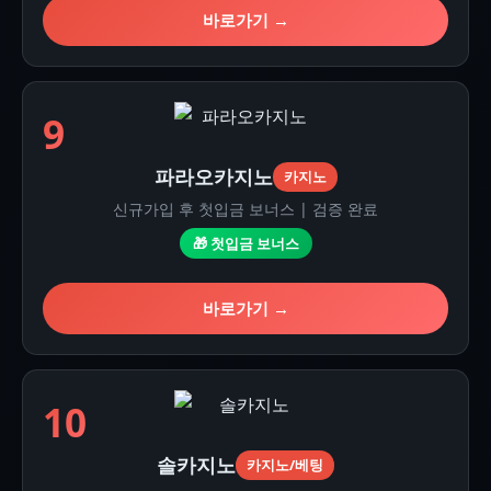
바로가기 →
9
파라오카지노
카지노
신규가입 후 첫입금 보너스 | 검증 완료
🎁 첫입금 보너스
바로가기 →
10
솔카지노
카지노/베팅