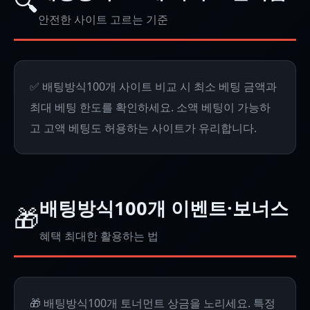
🔍
안전한 사이트 고르는 기준
✅ 배팅방식100개 사이트 비교 시 최소 베팅 금액과
최대 베팅 한도를 확인하세요. 소액 베팅이 가능하
고 고액 베팅도 허용하는 사이트가 유리합니다.
배팅방식100개 이벤트·보너스
🎁
혜택 최대한 활용하는 법
🎁 배팅방식100개 토너먼트 상금을 노리세요. 특정