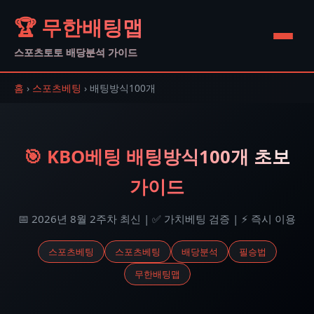
🏆 무한배팅맵
스포츠토토 배당분석 가이드
홈
›
스포츠베팅
› 배팅방식100개
🎯 KBO베팅 배팅방식100개 초보
가이드
📅 2026년 8월 2주차 최신 | ✅ 가치베팅 검증 | ⚡ 즉시 이용
스포츠베팅
스포츠베팅
배당분석
필승법
무한배팅맵