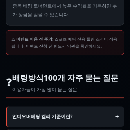
종목 베팅 토너먼트에서 높은 수익률을 기록하면 추
가 상금을 받을 수 있습니다.
⚠️
이벤트 이용 전 주의:
스포츠 베팅 전용 롤링 조건이 적용
됩니다. 이벤트 신청 전 반드시 약관을 확인하세요.
배팅방식100개 자주 묻는 질문
❓
이용자들이 가장 많이 묻는 질문
언더오버베팅 켈리 기준이란?