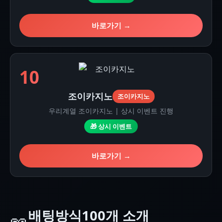
바로가기 →
10
조이카지노
조이카지노
우리계열 조이카지노 | 상시 이벤트 진행
🎁 상시 이벤트
바로가기 →
배팅방식100개 소개