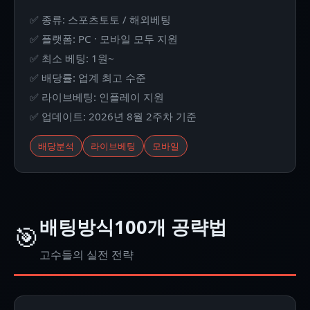
✅ 종류: 스포츠토토 / 해외베팅
✅ 플랫폼: PC · 모바일 모두 지원
✅ 최소 베팅: 1원~
✅ 배당률: 업계 최고 수준
✅ 라이브베팅: 인플레이 지원
✅ 업데이트: 2026년 8월 2주차 기준
배당분석
라이브베팅
모바일
배팅방식100개 공략법
🎯
고수들의 실전 전략