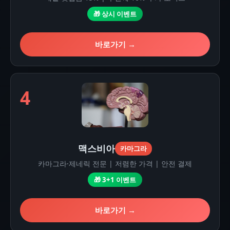
🎁 상시 이벤트
바로가기 →
4
맥스비아
카마그라
카마그라·제네릭 전문 | 저렴한 가격 | 안전 결제
🎁 3+1 이벤트
바로가기 →