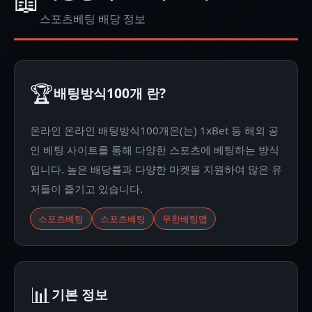
📖
스포츠베팅 배당 정보
🏆
배팅방식100개 란?
온라인 온라인 배팅방식100개은(는) 1xBet 등 해외 공
인 베팅 사이트를 통해 다양한 스포츠에 베팅하는 방식
입니다. 높은 배당률과 다양한 마켓을 지원하여 많은 유
저들이 즐기고 있습니다.
스포츠베팅
스포츠베팅
무한배팅맵
📊
기본 정보