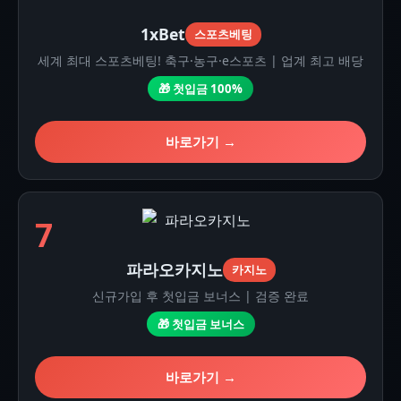
1xBet
스포츠베팅
세계 최대 스포츠베팅! 축구·농구·e스포츠 | 업계 최고 배당
🎁 첫입금 100%
바로가기 →
7
파라오카지노
카지노
신규가입 후 첫입금 보너스 | 검증 완료
🎁 첫입금 보너스
바로가기 →