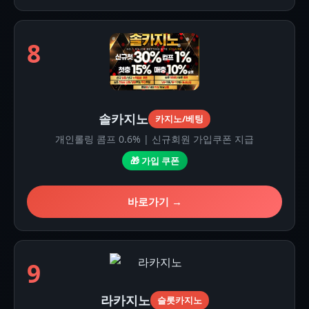
8
솔카지노
카지노/베팅
개인롤링 콤프 0.6% | 신규회원 가입쿠폰 지급
🎁 가입 쿠폰
바로가기 →
9
라카지노
슬롯카지노