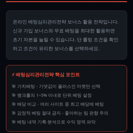
온라인 배팅심리관리전략 보너스 활용 전략입니다.
신규 가입 보너스와 무료 베팅을 최대한 활용하면
초기 자본을 늘릴 수 있습니다. 단 롤링 조건을 확인
하고 조건이 유리한 보너스를 선택하세요.
⚡ 배팅심리관리전략 핵심 포인트
🎯 가치베팅 - 기댓값이 플러스인 마켓만 선택
🎯 뱅크롤의 1~5% 이내로 단위 베팅 설정
🎯 배당 비교 - 여러 사이트 중 최고 배당에 베팅
🎯 감정적 베팅 절대 금지 - 좋아하는 팀 편향 주의
🎯 베팅 내역 기록·분석으로 수익 영역 파악