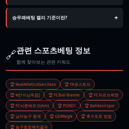
우가 많습니다.
가치베팅 전략을 꾸준히 실행하면 가능합니다. 최소
500건 이상 데이터를 쌓으세요.
승무패베팅 켈리 기준이란?
베팅 비율=(배당×예측승률-1)/(배당-1)입니다. 보통
1/4 켈리를 사용하세요.
관련 스포츠베팅 정보
🔗
함께 찾아보는 관련 키워드
🏆 RealAtleticoGarcilaso
🏆 FK로스토프
🏆 kt[1이닝득점]
🏆 FCBiel-Bienne
🏆 FC자르브뤼켄
🏆 FC뉘른베르크(Am)
🏆 PORD1
🏆 Balikesirspor
🏆 남자농구 중계
🏆 GERRegN
🏆 축구토토 방법
🏆 농구토토매치결과