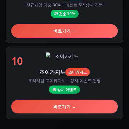
신규가입 첫충 30% | 이벤트 5% 상시 진행
🎁 첫충 30%
바로가기 →
10
조이카지노
조이카지노
우리계열 조이카지노 | 상시 이벤트 진행
🎁 상시 이벤트
바로가기 →