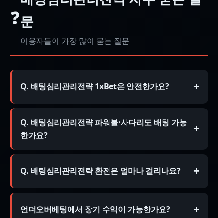
❓
문
이용자들이 가장 많이 묻는 질문
Q. 배팅심리관리전략 1xBet은 안전한가요?
A. 1xBet은 큐라소 라이선스를 보유한 세계 최대 스
Q. 배팅심리관리전략 파워볼·사다리도 배팅 가능
포츠베팅 사이트입니다. 첫입금 100% 보너스와
한가요?
1000개 이상의 스포츠 마켓을 제공합니다.
A. 네, 많은 해외 사이트에서 파워볼, 사다리 등 미니
게임 베팅도 지원합니다. 다만 패턴 분석의 효과에 대
Q. 배팅심리관리전략 환전은 얼마나 걸리나요?
해서는 신중하게 접근하세요.
A. 검증된 사이트의 경우 출금 신청 후 24시간 이내에
처리됩니다. 암호화폐 출금은 더 빠르게 처리되는 경
언더오버베팅에서 장기 수익이 가능한가요?