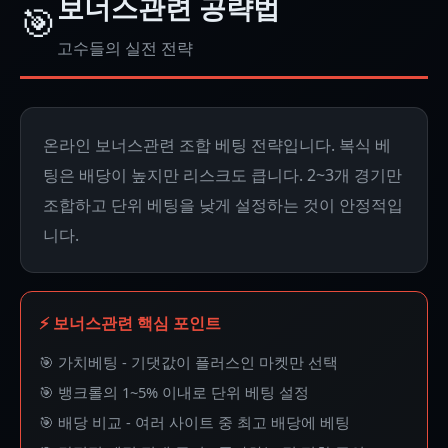
보너스관련 공략법
🎯
고수들의 실전 전략
온라인 보너스관련 조합 베팅 전략입니다. 복식 베
팅은 배당이 높지만 리스크도 큽니다. 2~3개 경기만
조합하고 단위 베팅을 낮게 설정하는 것이 안정적입
니다.
⚡ 보너스관련 핵심 포인트
🎯 가치베팅 - 기댓값이 플러스인 마켓만 선택
🎯 뱅크롤의 1~5% 이내로 단위 베팅 설정
🎯 배당 비교 - 여러 사이트 중 최고 배당에 베팅