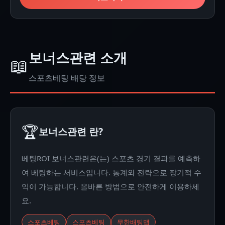
보너스관련 소개
📖
스포츠베팅 배당 정보
🏆
보너스관련 란?
베팅ROI 보너스관련은(는) 스포츠 경기 결과를 예측하
여 베팅하는 서비스입니다. 통계와 전략으로 장기적 수
익이 가능합니다. 올바른 방법으로 안전하게 이용하세
요.
스포츠베팅
스포츠베팅
무한배팅맵