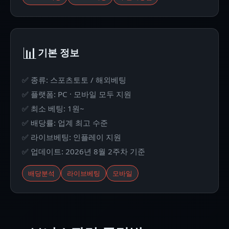
📊
기본 정보
✅ 종류: 스포츠토토 / 해외베팅
✅ 플랫폼: PC · 모바일 모두 지원
✅ 최소 베팅: 1원~
✅ 배당률: 업계 최고 수준
✅ 라이브베팅: 인플레이 지원
✅ 업데이트: 2026년 8월 2주차 기준
배당분석
라이브베팅
모바일