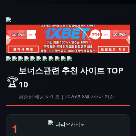
보너스관련 추천 사이트 TOP
🏆
10
검증된 베팅 사이트 | 2026년 8월 2주차 기준
1