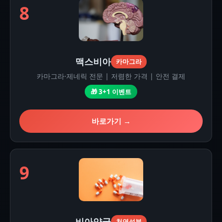
8
맥스비아
카마그라
카마그라·제네릭 전문 | 저렴한 가격 | 안전 결제
🎁 3+1 이벤트
바로가기 →
9
비아약국
천연성분