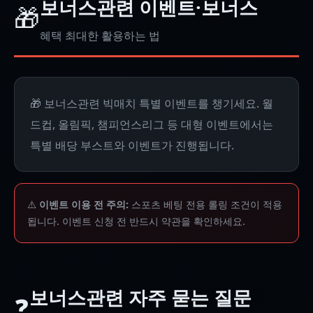
보너스관련 이벤트·보너스
🎁
혜택 최대한 활용하는 법
🎁 보너스관련 빅매치 특별 이벤트를 챙기세요. 월
드컵, 올림픽, 챔피언스리그 등 대형 이벤트에서는
특별 배당 부스트와 이벤트가 진행됩니다.
⚠️
이벤트 이용 전 주의:
스포츠 베팅 전용 롤링 조건이 적용
됩니다. 이벤트 신청 전 반드시 약관을 확인하세요.
보너스관련 자주 묻는 질문
❓