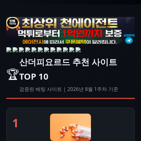
산더피요르드 추천 사이트
🏆
TOP 10
검증된 베팅 사이트 | 2026년 8월 1주차 기준
1