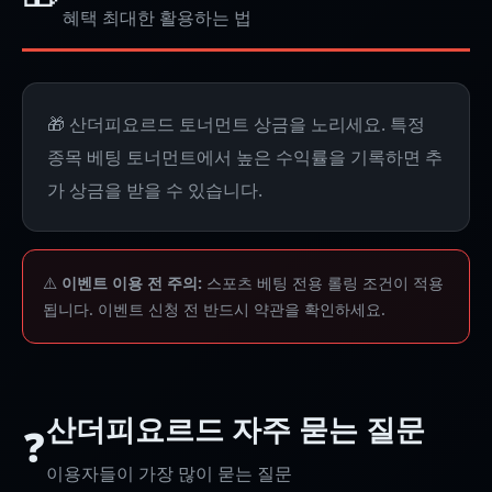
혜택 최대한 활용하는 법
🎁 산더피요르드 토너먼트 상금을 노리세요. 특정
종목 베팅 토너먼트에서 높은 수익률을 기록하면 추
가 상금을 받을 수 있습니다.
⚠️
이벤트 이용 전 주의:
스포츠 베팅 전용 롤링 조건이 적용
됩니다. 이벤트 신청 전 반드시 약관을 확인하세요.
산더피요르드 자주 묻는 질문
❓
이용자들이 가장 많이 묻는 질문