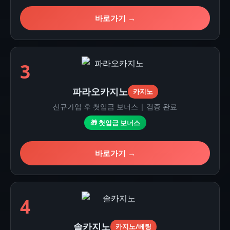
바로가기 →
3
파라오카지노
카지노
신규가입 후 첫입금 보너스 | 검증 완료
🎁 첫입금 보너스
바로가기 →
4
솔카지노
카지노/베팅