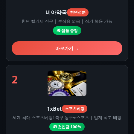
비아약국
천연성분
천연 발기제 전문 | 부작용 없음 | 장기 복용 가능
🎁 샘플 증정
바로가기 →
2
1xBet
스포츠베팅
세계 최대 스포츠베팅! 축구·농구·e스포츠 | 업계 최고 배당
🎁 첫입금 100%