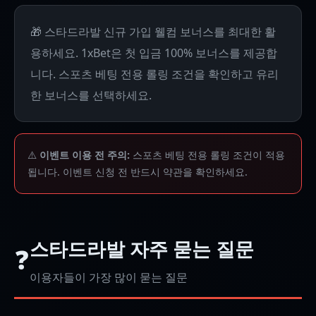
🎁 스타드라발 신규 가입 웰컴 보너스를 최대한 활
용하세요. 1xBet은 첫 입금 100% 보너스를 제공합
니다. 스포츠 베팅 전용 롤링 조건을 확인하고 유리
한 보너스를 선택하세요.
⚠️
이벤트 이용 전 주의:
스포츠 베팅 전용 롤링 조건이 적용
됩니다. 이벤트 신청 전 반드시 약관을 확인하세요.
스타드라발 자주 묻는 질문
❓
이용자들이 가장 많이 묻는 질문