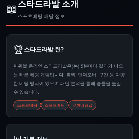
스타드라발 소개
📖
스포츠베팅 배당 정보
🏆
스타드라발 란?
파워볼 온라인 스타드라발은(는) 5분마다 결과가 나오
는 빠른 베팅 게임입니다. 홀짝, 언더오버, 구간 등 다양
한 베팅 방식이 있으며 패턴 분석을 통해 승률을 높일
수 있습니다.
스포츠베팅
스포츠베팅
무한배팅맵
기본 정보