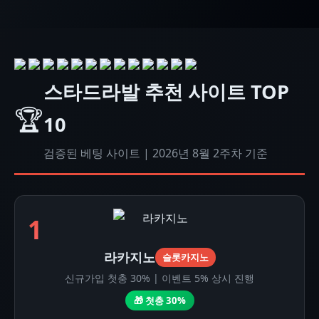
스타드라발 추천 사이트 TOP
🏆
10
검증된 베팅 사이트 | 2026년 8월 2주차 기준
1
라카지노
슬롯카지노
신규가입 첫충 30% | 이벤트 5% 상시 진행
🎁 첫충 30%