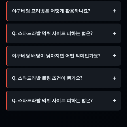
야구베팅 프리벳은 어떻게 활용하나요?
배당 2.0 이상 경기에 사용하면 기대값이 높아집니
다.
Q. 스타드라발 먹튀 사이트 피하는 법은?
A. 공인 라이선스 보유 여부, 커뮤니티 출금 후기, 운
영 기간을 확인하세요. 배당이 비정상적으로 높거나
야구베팅 배당이 낮아지면 어떤 의미인가요?
이벤트 조건이 불명확한 사이트는 피하세요.
많은 돈이 해당 팀에 몰렸다는 신호입니다. 샤프머니
여부를 파악하세요.
Q. 스타드라발 롤링 조건이 뭔가요?
A. 보너스를 출금하기 위해 필요한 최소 베팅 금액입
니다. 스포츠 베팅 전용 롤링 조건이 있는 경우 카지
Q. 스타드라발 먹튀 사이트 피하는 법은?
노 게임과 별도로 적용됩니다.
A. 공인 라이선스 보유 여부, 커뮤니티 출금 후기, 운
영 기간을 확인하세요. 배당이 비정상적으로 높거나