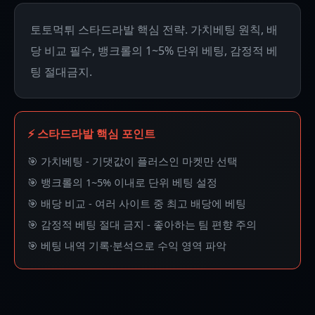
토토먹튀 스타드라발 핵심 전략. 가치베팅 원칙, 배
당 비교 필수, 뱅크롤의 1~5% 단위 베팅, 감정적 베
팅 절대금지.
⚡ 스타드라발 핵심 포인트
🎯 가치베팅 - 기댓값이 플러스인 마켓만 선택
🎯 뱅크롤의 1~5% 이내로 단위 베팅 설정
🎯 배당 비교 - 여러 사이트 중 최고 배당에 베팅
🎯 감정적 베팅 절대 금지 - 좋아하는 팀 편향 주의
🎯 베팅 내역 기록·분석으로 수익 영역 파악