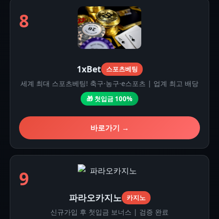
8
1xBet
스포츠베팅
세계 최대 스포츠베팅! 축구·농구·e스포츠 | 업계 최고 배당
🎁 첫입금 100%
바로가기 →
9
파라오카지노
카지노
신규가입 후 첫입금 보너스 | 검증 완료