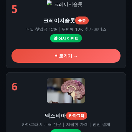
5
크레이지슬롯
슬롯
매일 첫입금 15% | 두번째 10% 추가 보너스
🎁 상시 이벤트
바로가기 →
6
맥스비아
카마그라
카마그라·제네릭 전문 | 저렴한 가격 | 안전 결제