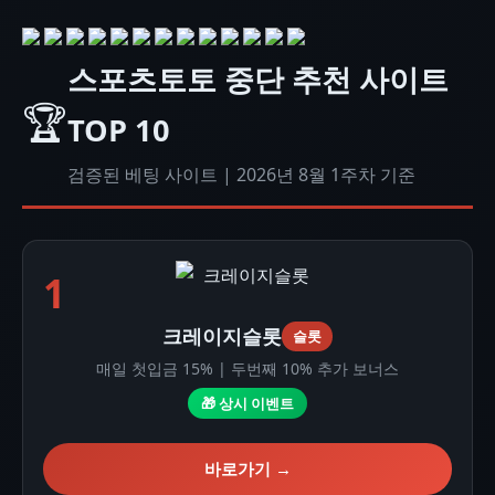
스포츠토토 중단 추천 사이트
🏆
TOP 10
검증된 베팅 사이트 | 2026년 8월 1주차 기준
1
크레이지슬롯
슬롯
매일 첫입금 15% | 두번째 10% 추가 보너스
🎁 상시 이벤트
바로가기 →