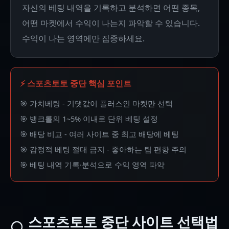
자신의 베팅 내역을 기록하고 분석하면 어떤 종목,
어떤 마켓에서 수익이 나는지 파악할 수 있습니다.
수익이 나는 영역에만 집중하세요.
⚡ 스포츠토토 중단 핵심 포인트
🎯 가치베팅 - 기댓값이 플러스인 마켓만 선택
🎯 뱅크롤의 1~5% 이내로 단위 베팅 설정
🎯 배당 비교 - 여러 사이트 중 최고 배당에 베팅
🎯 감정적 베팅 절대 금지 - 좋아하는 팀 편향 주의
🎯 베팅 내역 기록·분석으로 수익 영역 파악
스포츠토토 중단 사이트 선택법