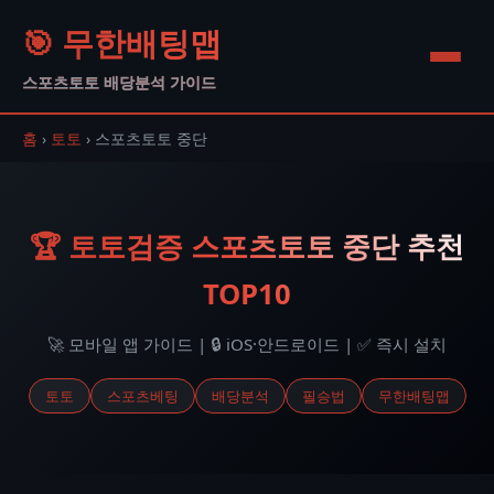
🎯 무한배팅맵
스포츠토토 배당분석 가이드
홈
›
토토
› 스포츠토토 중단
🏆 토토검증 스포츠토토 중단 추천
TOP10
🚀 모바일 앱 가이드 | 🔒 iOS·안드로이드 | ✅ 즉시 설치
토토
스포츠베팅
배당분석
필승법
무한배팅맵