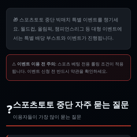
🎁 스포츠토토 중단 빅매치 특별 이벤트를 챙기세
요. 월드컵, 올림픽, 챔피언스리그 등 대형 이벤트에
서는 특별 배당 부스트와 이벤트가 진행됩니다.
⚠️
이벤트 이용 전 주의:
스포츠 베팅 전용 롤링 조건이 적용
됩니다. 이벤트 신청 전 반드시 약관을 확인하세요.
스포츠토토 중단 자주 묻는 질문
❓
이용자들이 가장 많이 묻는 질문