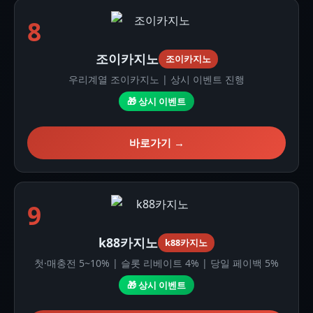
8
조이카지노
조이카지노
우리계열 조이카지노 | 상시 이벤트 진행
🎁 상시 이벤트
바로가기 →
9
k88카지노
k88카지노
첫·매충전 5~10% | 슬롯 리베이트 4% | 당일 페이백 5%
🎁 상시 이벤트