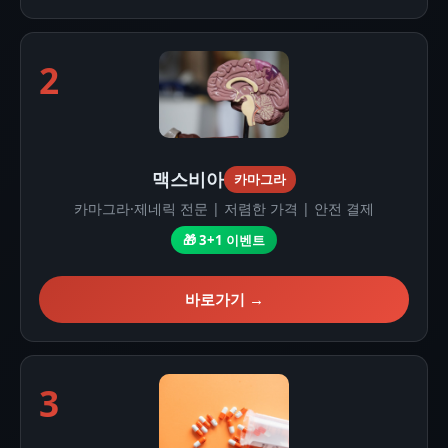
2
맥스비아
카마그라
카마그라·제네릭 전문 | 저렴한 가격 | 안전 결제
🎁 3+1 이벤트
바로가기 →
3