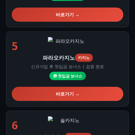
바로가기 →
5
파라오카지노
카지노
신규가입 후 첫입금 보너스 | 검증 완료
🎁 첫입금 보너스
바로가기 →
6