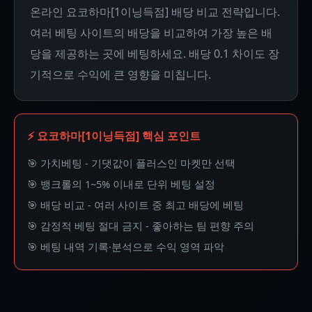
온라인 요코하마[1이닝득점] 배당 비교 전략입니다.
여러 베팅 사이트의 배당을 비교하여 가장 높은 배
당을 제공하는 곳에 베팅하세요. 배당 0.1 차이도 장
기적으로 수익에 큰 영향을 미칩니다.
⚡ 요코하마[1이닝득점] 핵심 포인트
🎯 가치베팅 - 기댓값이 플러스인 마켓만 선택
🎯 뱅크롤의 1~5% 이내로 단위 베팅 설정
🎯 배당 비교 - 여러 사이트 중 최고 배당에 베팅
🎯 감정적 베팅 절대 금지 - 좋아하는 팀 편향 주의
🎯 베팅 내역 기록·분석으로 수익 영역 파악