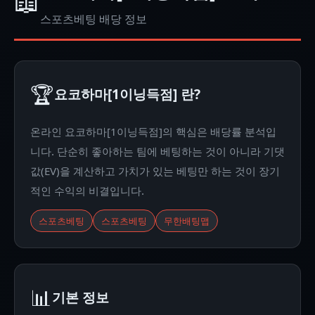
📖
스포츠베팅 배당 정보
🏆
요코하마[1이닝득점] 란?
온라인 요코하마[1이닝득점]의 핵심은 배당률 분석입
니다. 단순히 좋아하는 팀에 베팅하는 것이 아니라 기댓
값(EV)을 계산하고 가치가 있는 베팅만 하는 것이 장기
적인 수익의 비결입니다.
스포츠베팅
스포츠베팅
무한배팅맵
📊
기본 정보