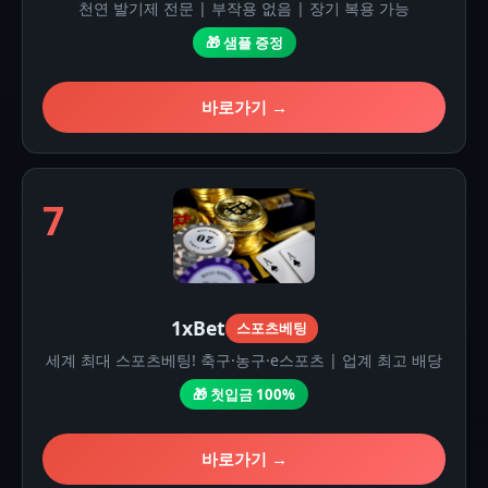
천연 발기제 전문 | 부작용 없음 | 장기 복용 가능
🎁 샘플 증정
바로가기 →
7
1xBet
스포츠베팅
세계 최대 스포츠베팅! 축구·농구·e스포츠 | 업계 최고 배당
🎁 첫입금 100%
바로가기 →