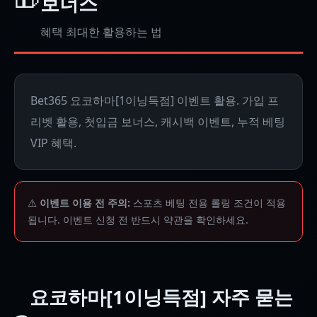
보너스
혜택 최대한 활용하는 법
Bet365 요코하마[1이닝득점] 이벤트 활용. 가입 프
리벳 활용, 첫입금 보너스, 캐시백 이벤트, 누적 베팅
VIP 혜택.
⚠️
이벤트 이용 전 주의:
스포츠 베팅 전용 롤링 조건이 적용
됩니다. 이벤트 신청 전 반드시 약관을 확인하세요.
요코하마[1이닝득점] 자주 묻는