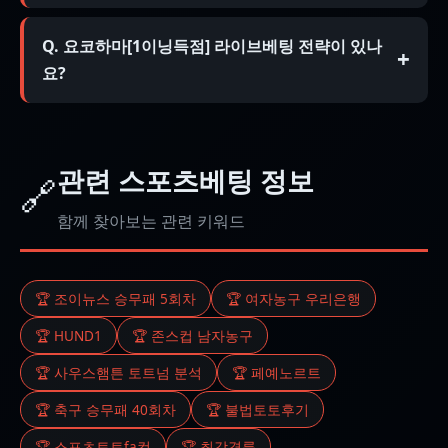
A. 해외 사이트는 국내 토토보다 배당률이 10~30%
Q. 요코하마[1이닝득점] 라이브베팅 전략이 있나
높으며 더 다양한 마켓을 제공합니다. 1xBet 등 라이
요?
선스 보유 사이트를 선택하면 안전합니다.
A. 경기 시작 후 흐름을 파악한 뒤 베팅하면 더 정확
한 예측이 가능합니다. 특히 강팀이 예상 외로 뒤처질
때 높아진 배당을 노리는 것이 효과적입니다.
관련 스포츠베팅 정보
🔗
함께 찾아보는 관련 키워드
🏆 조이뉴스 승무패 5회차
🏆 여자농구 우리은행
🏆 HUND1
🏆 존스컵 남자농구
🏆 사우스햄튼 토트넘 분석
🏆 페예노르트
🏆 축구 승무패 40회차
🏆 불법토토후기
🏆 스포츠토토fa컵
🏆 최강경륜