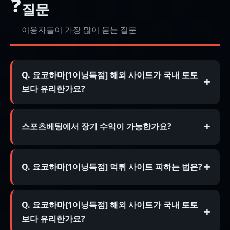
❓
질문
이용자들이 가장 많이 묻는 질문
Q. 요코하마[1이닝득점] 해외 사이트가 국내 토토
보다 유리한가요?
A. 해외 사이트는 국내 토토보다 배당률이 10~30%
높으며 더 다양한 마켓을 제공합니다. 1xBet 등 라이
스포츠베팅에서 장기 수익이 가능한가요?
선스 보유 사이트를 선택하면 안전합니다.
가치베팅 전략을 꾸준히 실행하면 가능합니다. 최소
500건 이상 데이터를 쌓으세요.
Q. 요코하마[1이닝득점] 먹튀 사이트 피하는 법은?
A. 공인 라이선스 보유 여부, 커뮤니티 출금 후기, 운
Q. 요코하마[1이닝득점] 해외 사이트가 국내 토토
영 기간을 확인하세요. 배당이 비정상적으로 높거나
보다 유리한가요?
이벤트 조건이 불명확한 사이트는 피하세요.