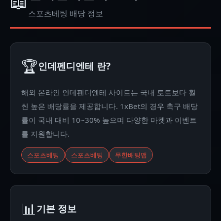
📖
스포츠베팅 배당 정보
🏆
인데펜디엔테 란?
해외 온라인 인데펜디엔테 사이트는 국내 토토보다 훨
씬 높은 배당률을 제공합니다. 1xBet의 경우 축구 배당
률이 국내 대비 10~30% 높으며 다양한 마켓과 이벤트
를 지원합니다.
스포츠베팅
스포츠베팅
무한배팅맵
📊
기본 정보