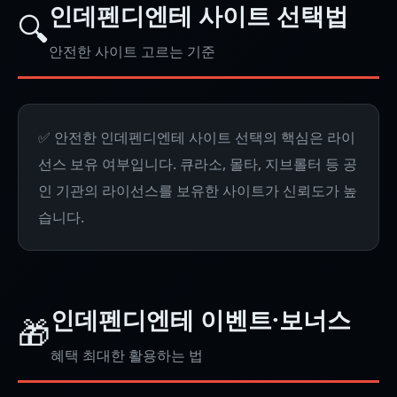
인데펜디엔테 사이트 선택법
🔍
안전한 사이트 고르는 기준
✅ 안전한 인데펜디엔테 사이트 선택의 핵심은 라이
선스 보유 여부입니다. 큐라소, 몰타, 지브롤터 등 공
인 기관의 라이선스를 보유한 사이트가 신뢰도가 높
습니다.
인데펜디엔테 이벤트·보너스
🎁
혜택 최대한 활용하는 법