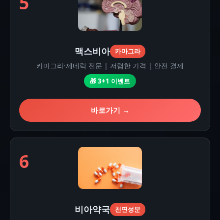
5
맥스비아
카마그라
카마그라·제네릭 전문 | 저렴한 가격 | 안전 결제
🎁 3+1 이벤트
바로가기 →
6
비아약국
천연성분