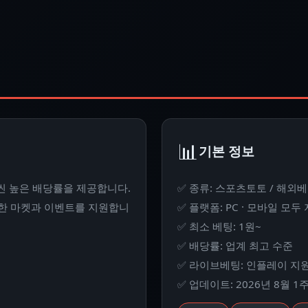
📊
기본 정보
씬 높은 배당률을 제공합니다.
✅ 종류: 스포츠토토 / 해외
다양한 마켓과 이벤트를 지원합니
✅ 플랫폼: PC · 모바일 모두
✅ 최소 베팅: 1원~
✅ 배당률: 업계 최고 수준
✅ 라이브베팅: 인플레이 지
✅ 업데이트: 2026년 8월 1