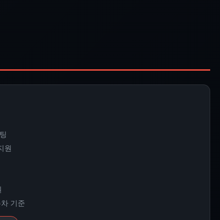
베팅
 지원
원
주차 기준