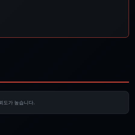
뢰도가 높습니다.