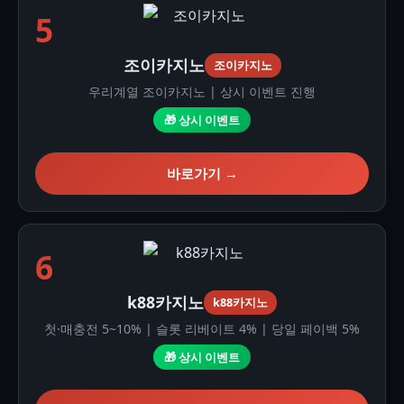
5
조이카지노
조이카지노
우리계열 조이카지노 | 상시 이벤트 진행
🎁 상시 이벤트
바로가기 →
6
k88카지노
k88카지노
첫·매충전 5~10% | 슬롯 리베이트 4% | 당일 페이백 5%
🎁 상시 이벤트