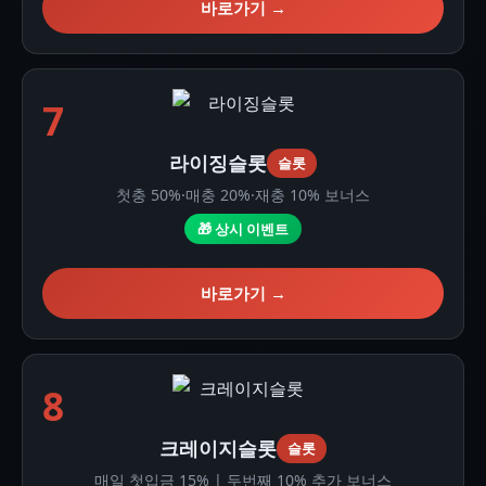
바로가기 →
7
라이징슬롯
슬롯
첫충 50%·매충 20%·재충 10% 보너스
🎁 상시 이벤트
바로가기 →
8
크레이지슬롯
슬롯
매일 첫입금 15% | 두번째 10% 추가 보너스