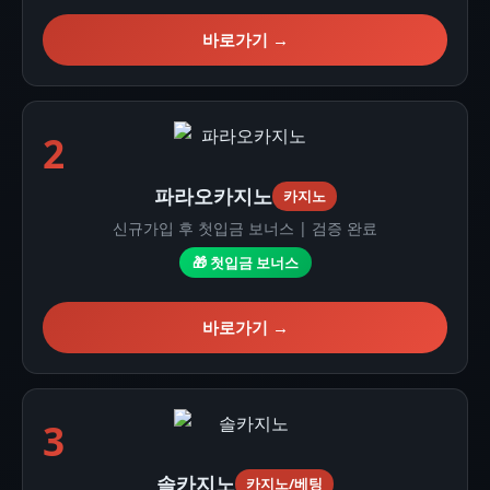
바로가기 →
2
파라오카지노
카지노
신규가입 후 첫입금 보너스 | 검증 완료
🎁 첫입금 보너스
바로가기 →
3
솔카지노
카지노/베팅