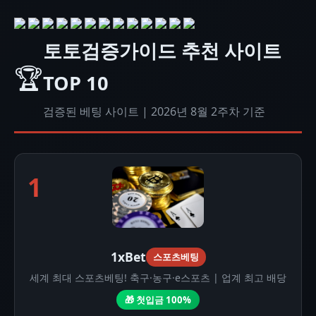
토토검증가이드 추천 사이트
🏆
TOP 10
검증된 베팅 사이트 | 2026년 8월 2주차 기준
1
1xBet
스포츠베팅
세계 최대 스포츠베팅! 축구·농구·e스포츠 | 업계 최고 배당
🎁 첫입금 100%