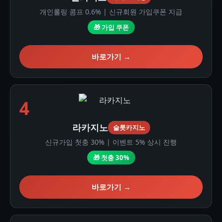
개인롤링 콤프 0.6% | 신규회원 가입쿠폰 지급
🎁 가입 쿠폰
바로가기 →
4
라카지노
슬롯카지노
신규가입 첫충 30% | 이벤트 5% 상시 진행
🎁 첫충 30%
바로가기 →