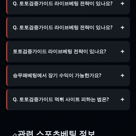
Q. 토토검증가이드 라이브베팅 전략이 있나요?
A. 경기 시작 후 흐름을 파악한 뒤 베팅하면 더 정확
한 예측이 가능합니다. 특히 강팀이 예상 외로 뒤처질
Q. 토토검증가이드 라이브베팅 전략이 있나요?
때 높아진 배당을 노리는 것이 효과적입니다.
A. 경기 시작 후 흐름을 파악한 뒤 베팅하면 더 정확
한 예측이 가능합니다. 특히 강팀이 예상 외로 뒤처질
토토검증가이드 라이브베팅 전략이 있나요?
때 높아진 배당을 노리는 것이 효과적입니다.
경기 시작 후 흐름을 파악한 뒤 베팅하면 더 정확한
예측이 가능합니다. 특히 강팀이 예상 외로 뒤처질 때
승무패베팅에서 장기 수익이 가능한가요?
높아진 배당을 노리는 것이 효과적입니다.
가치베팅 전략을 꾸준히 실행하면 가능합니다. 최소
500건 이상 데이터를 쌓으세요.
Q. 토토검증가이드 먹튀 사이트 피하는 법은?
A. 공인 라이선스 보유 여부, 커뮤니티 출금 후기, 운
영 기간을 확인하세요. 배당이 비정상적으로 높거나
이벤트 조건이 불명확한 사이트는 피하세요.
관련 스포츠베팅 정보