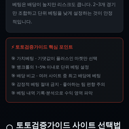
베팅은 배당이 높지만 리스크도 큽니다. 2~3개 경기
만 조합하고 단위 베팅을 낮게 설정하는 것이 안정
적입니다.
⚡ 토토검증가이드 핵심 포인트
🎯 가치베팅 - 기댓값이 플러스인 마켓만 선택
🎯 뱅크롤의 1~5% 이내로 단위 베팅 설정
🎯 배당 비교 - 여러 사이트 중 최고 배당에 베팅
🎯 감정적 베팅 절대 금지 - 좋아하는 팀 편향 주의
🎯 베팅 내역 기록·분석으로 수익 영역 파악
토토검증가이드 사이트 선택법