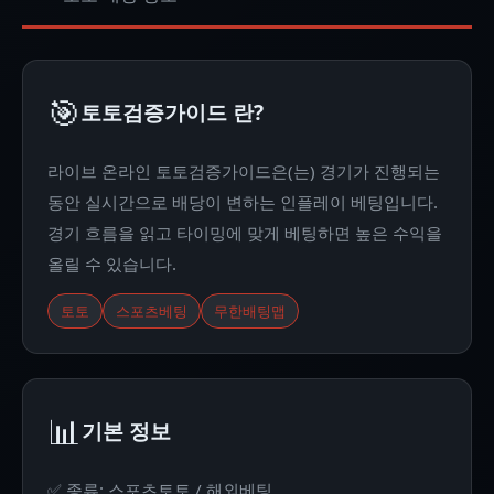
🎯
토토검증가이드 란?
라이브 온라인 토토검증가이드은(는) 경기가 진행되는
동안 실시간으로 배당이 변하는 인플레이 베팅입니다.
경기 흐름을 읽고 타이밍에 맞게 베팅하면 높은 수익을
올릴 수 있습니다.
토토
스포츠베팅
무한배팅맵
📊
기본 정보
✅ 종류: 스포츠토토 / 해외베팅