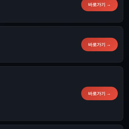
바로가기 →
바로가기 →
바로가기 →