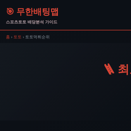
🎯 무한배팅맵
스포츠토토 배당분석 가이드
홈
›
토토
› 토토먹튀순위
🪜 