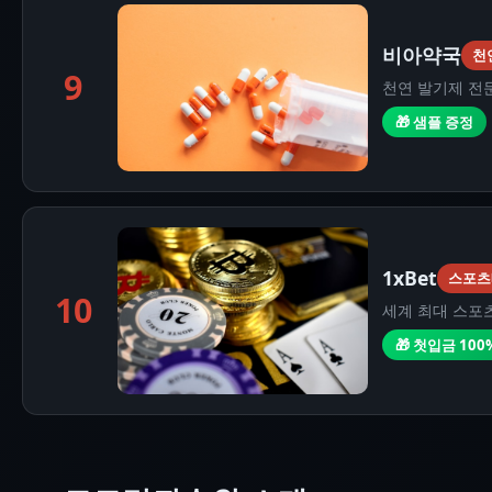
비아약국
천
9
천연 발기제 전문
🎁 샘플 증정
1xBet
스포츠
10
세계 최대 스포츠
🎁 첫입금 100