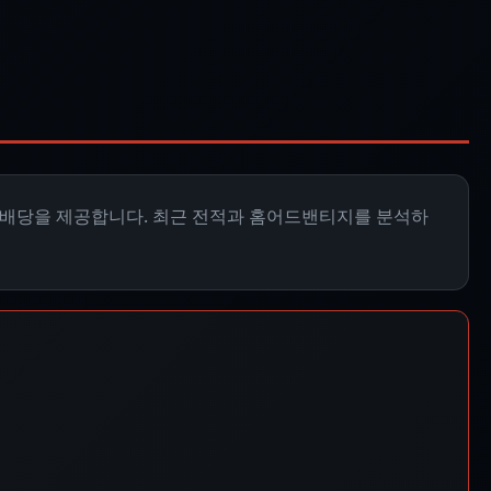
 배당을 제공합니다. 최근 전적과 홈어드밴티지를 분석하