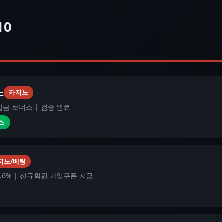
10
노
카지노
금 보너스 | 검증 완료
스
지노/베팅
.6% | 신규회원 가입쿠폰 지급