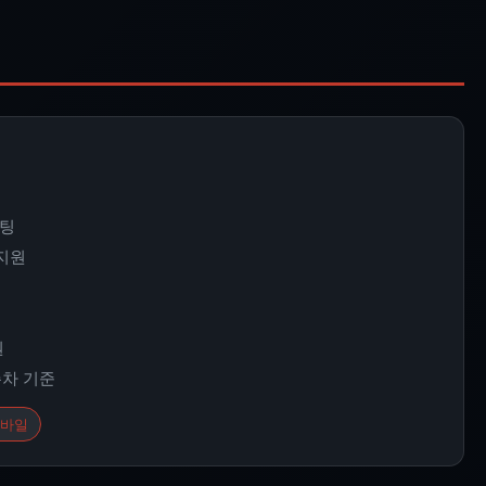
베팅
 지원
원
주차 기준
바일