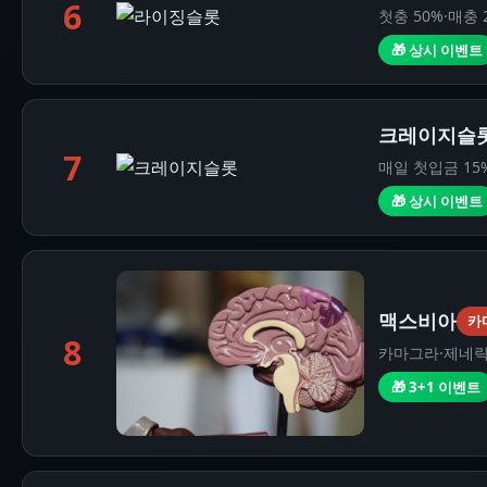
6
첫충 50%·매충 
🎁 상시 이벤트
크레이지슬
7
매일 첫입금 15
🎁 상시 이벤트
맥스비아
카
8
카마그라·제네릭 
🎁 3+1 이벤트