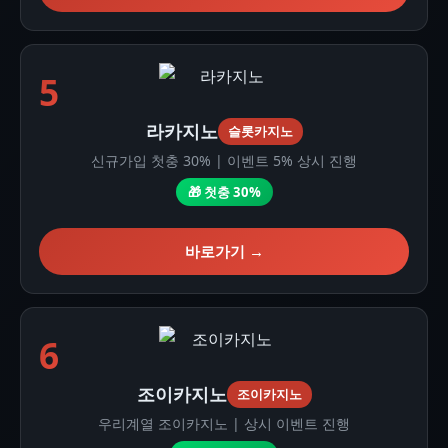
5
라카지노
슬롯카지노
신규가입 첫충 30% | 이벤트 5% 상시 진행
🎁 첫충 30%
바로가기 →
6
조이카지노
조이카지노
우리계열 조이카지노 | 상시 이벤트 진행