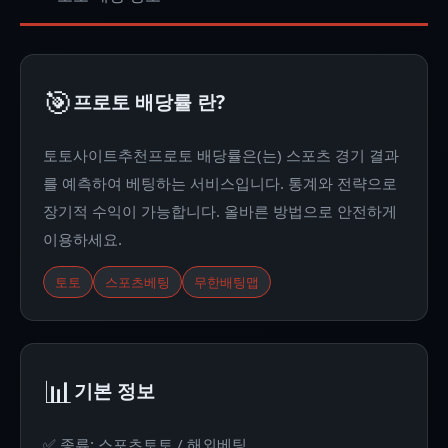
🎯
프로토 배당률 란?
토토사이트추천프로토 배당률은(는) 스포츠 경기 결과
를 예측하여 베팅하는 서비스입니다. 통계와 전략으로
장기적 수익이 가능합니다. 올바른 방법으로 안전하게
이용하세요.
토토
스포츠베팅
무한배팅맵
📊
기본 정보
✅ 종류: 스포츠토토 / 해외베팅