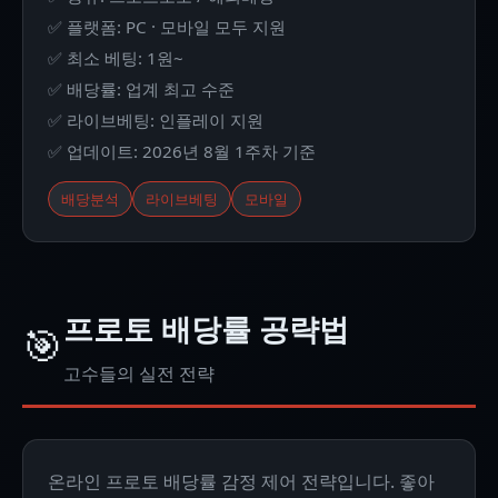
✅ 플랫폼: PC · 모바일 모두 지원
✅ 최소 베팅: 1원~
✅ 배당률: 업계 최고 수준
✅ 라이브베팅: 인플레이 지원
✅ 업데이트: 2026년 8월 1주차 기준
배당분석
라이브베팅
모바일
프로토 배당률 공략법
🎯
고수들의 실전 전략
온라인 프로토 배당률 감정 제어 전략입니다. 좋아