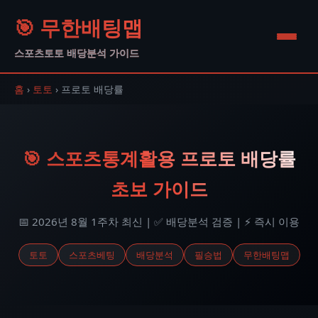
🎯 무한배팅맵
스포츠토토 배당분석 가이드
홈
›
토토
› 프로토 배당률
🎯 스포츠통계활용 프로토 배당률
초보 가이드
📅 2026년 8월 1주차 최신 | ✅ 배당분석 검증 | ⚡ 즉시 이용
토토
스포츠베팅
배당분석
필승법
무한배팅맵