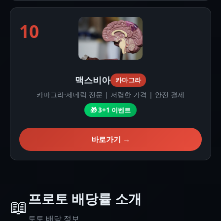
10
맥스비아
카마그라
카마그라·제네릭 전문 | 저렴한 가격 | 안전 결제
🎁 3+1 이벤트
바로가기 →
프로토 배당률 소개
📖
토토 배당 정보