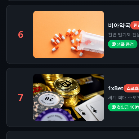
비아약국
천
6
천연 발기제 전문
🎁 샘플 증정
1xBet
스포츠
7
세계 최대 스포츠
🎁 첫입금 100