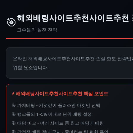
해외배팅사이트추천사이트추천 
🎯
고수들의 실전 전략
온라인 해외배팅사이트추천사이트추천 손실 한도 전략입니다.
위험 요소입니다.
⚡ 해외배팅사이트추천사이트추천 핵심 포인트
🎯 가치베팅 - 기댓값이 플러스인 마켓만 선택
🎯 뱅크롤의 1~5% 이내로 단위 베팅 설정
🎯 배당 비교 - 여러 사이트 중 최고 배당에 베팅
🎯 감정적 베팅 절대 금지 - 좋아하는 팀 편향 주의