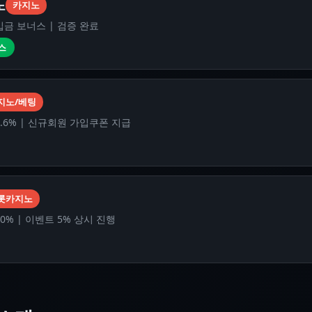
노
카지노
금 보너스 | 검증 완료
스
지노/베팅
.6% | 신규회원 가입쿠폰 지급
롯카지노
0% | 이벤트 5% 상시 진행