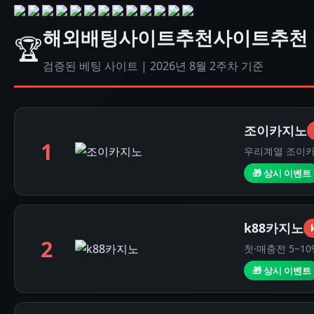
해외배팅사이트추천사이트추천 추천
🏆
검증된 베팅 사이트 | 2026년 8월 2주차 기준
조이카지노
1
우리계열 조이카
🎁 상시 이벤트
k88카지노
2
첫·매충전 5~10
🎁 상시 이벤트