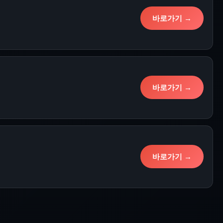
바로가기 →
바로가기 →
바로가기 →