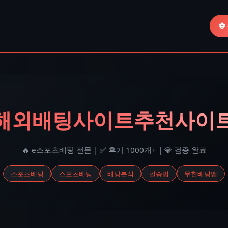
⚽
 해외배팅사이트추천사이
🔥 e스포츠베팅 전문 | ✅ 후기 1000개+ | 💎 검증 완료
스포츠베팅
스포츠베팅
배당분석
필승법
무한배팅맵