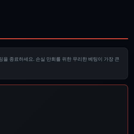
을 종료하세요. 손실 만회를 위한 무리한 베팅이 가장 큰