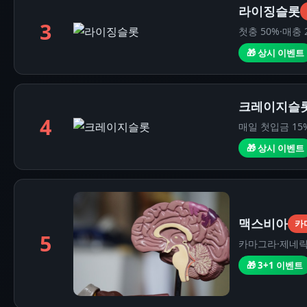
라이징슬롯
3
첫충 50%·매충 
🎁 상시 이벤트
크레이지슬
4
매일 첫입금 15
🎁 상시 이벤트
맥스비아
카
5
카마그라·제네릭 
🎁 3+1 이벤트