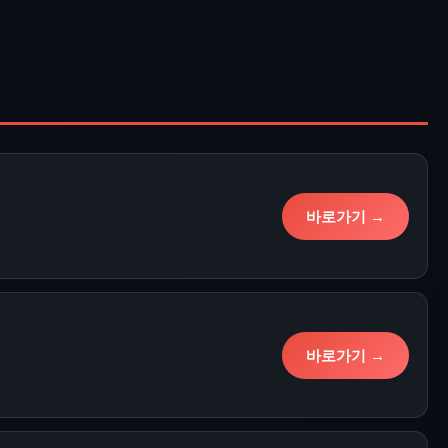
바로가기 →
바로가기 →