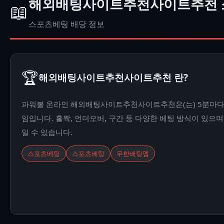
해외배팅사이트추천사이트추천 
📖
스포츠베팅 배당 정보
🏆
해외배팅사이트추천사이트추천 란?
파워볼 온라인 해외배팅사이트추천사이트추천은(는) 5분마다 
임입니다. 홀짝, 언더오버, 구간 등 다양한 베팅 방식이 있으며
일 수 있습니다.
스포츠베팅
스포츠베팅
무한배팅맵