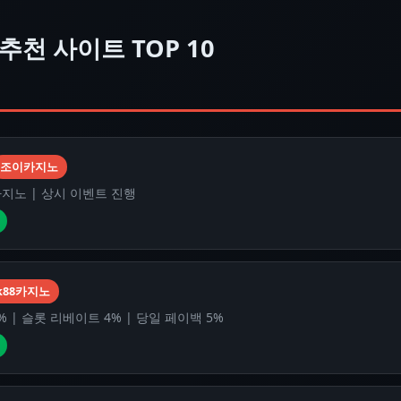
 사이트 TOP 10
조이카지노
지노 | 상시 이벤트 진행
k88카지노
% | 슬롯 리베이트 4% | 당일 페이백 5%