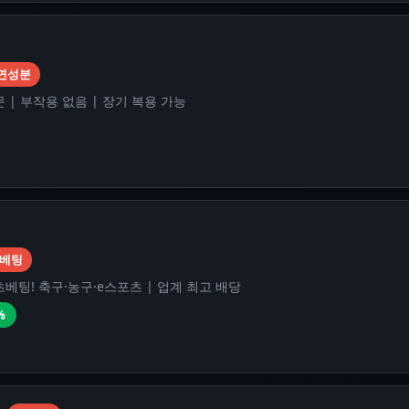
연성분
 | 부작용 없음 | 장기 복용 가능
베팅
베팅! 축구·농구·e스포츠 | 업계 최고 배당
%