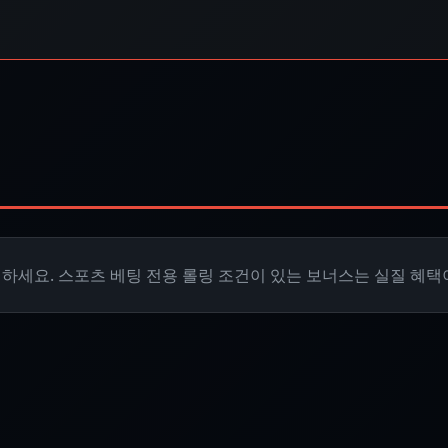
하세요. 스포츠 베팅 전용 롤링 조건이 있는 보너스는 실질 혜택이