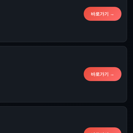
바로가기 →
바로가기 →