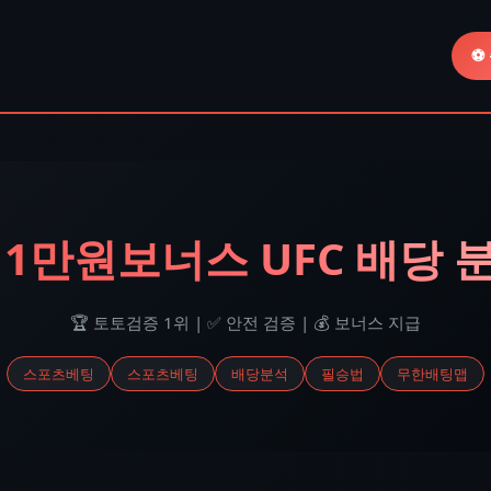
⚽
 1만원보너스 UFC 배당 
🏆 토토검증 1위 | ✅ 안전 검증 | 💰 보너스 지급
스포츠베팅
스포츠베팅
배당분석
필승법
무한배팅맵