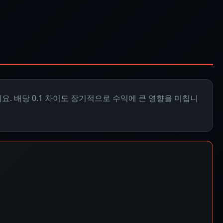
. 배당 0.1 차이도 장기적으로 수익에 큰 영향을 미칩니