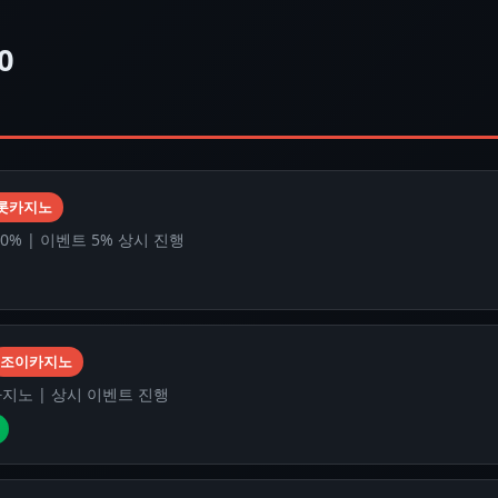
0
롯카지노
0% | 이벤트 5% 상시 진행
조이카지노
지노 | 상시 이벤트 진행