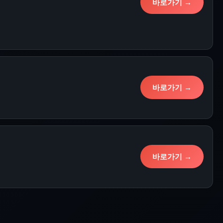
바로가기 →
바로가기 →
바로가기 →