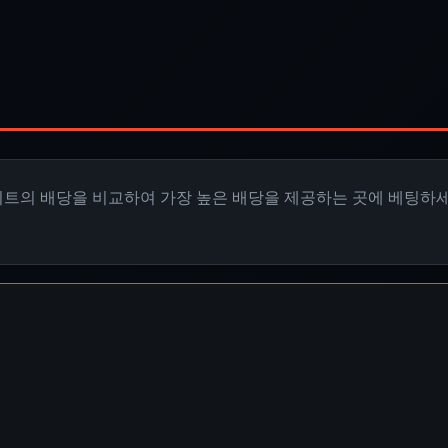
트의 배당을 비교하여 가장 높은 배당을 제공하는 곳에 베팅하세요