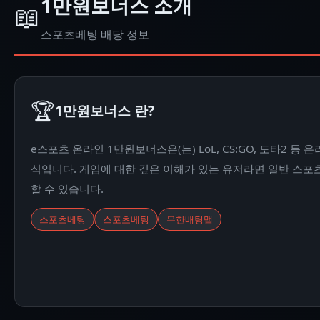
1만원보너스 소개
📖
스포츠베팅 배당 정보
🏆
1만원보너스 란?
e스포츠 온라인 1만원보너스은(는) LoL, CS:GO, 도타2 등
식입니다. 게임에 대한 깊은 이해가 있는 유저라면 일반 스포
할 수 있습니다.
스포츠베팅
스포츠베팅
무한배팅맵