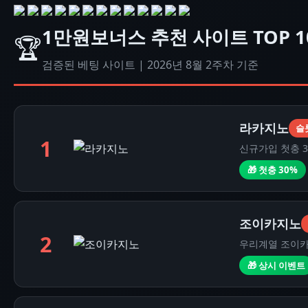
1만원보너스 추천 사이트 TOP 1
🏆
검증된 베팅 사이트 | 2026년 8월 2주차 기준
라카지노
슬
1
신규가입 첫충 3
🎁 첫충 30%
조이카지노
2
우리계열 조이카
🎁 상시 이벤트