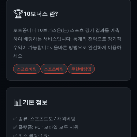
🏆
10보너스 란?
토토꽁머니 10보너스은(는) 스포츠 경기 결과를 예측
하여 베팅하는 서비스입니다. 통계와 전략으로 장기적
수익이 가능합니다. 올바른 방법으로 안전하게 이용하
세요.
스포츠베팅
스포츠베팅
무한배팅맵
📊
기본 정보
✅ 종류: 스포츠토토 / 해외베팅
✅ 플랫폼: PC · 모바일 모두 지원
✅ 최소 베팅: 1원~