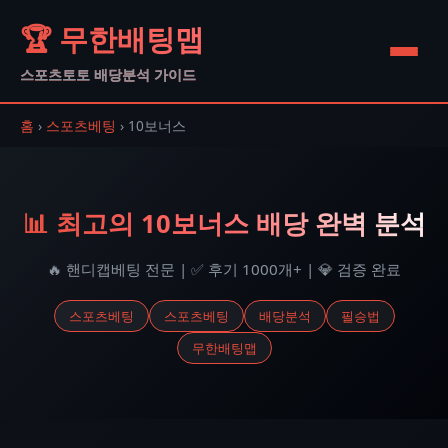
🏆 무한배팅맵
스포츠토토 배당분석 가이드
홈
›
스포츠베팅
› 10보너스
📊 최고의 10보너스 배당 완벽 분석
🔥 핸디캡베팅 전문 | ✅ 후기 1000개+ | 💎 검증 완료
스포츠베팅
스포츠베팅
배당분석
필승법
무한배팅맵