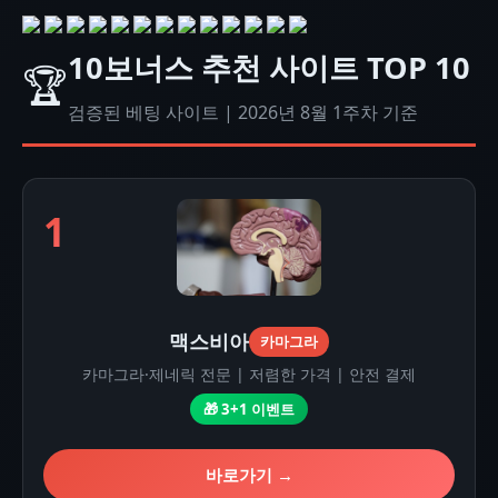
10보너스 추천 사이트 TOP 10
🏆
검증된 베팅 사이트 | 2026년 8월 1주차 기준
1
맥스비아
카마그라
카마그라·제네릭 전문 | 저렴한 가격 | 안전 결제
🎁 3+1 이벤트
바로가기 →