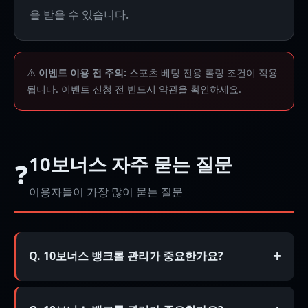
을 받을 수 있습니다.
⚠️
이벤트 이용 전 주의:
스포츠 베팅 전용 롤링 조건이 적용
됩니다. 이벤트 신청 전 반드시 약관을 확인하세요.
10보너스 자주 묻는 질문
❓
이용자들이 가장 많이 묻는 질문
Q. 10보너스 뱅크롤 관리가 중요한가요?
A. 매우 중요합니다. 전체 자금의 1~5% 이내로 단위
베팅을 설정하면 연속 손실에도 자금이 고갈되지 않