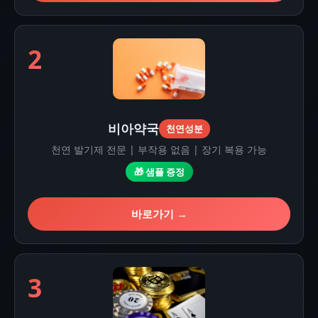
2
비아약국
천연성분
천연 발기제 전문 | 부작용 없음 | 장기 복용 가능
🎁 샘플 증정
바로가기 →
3