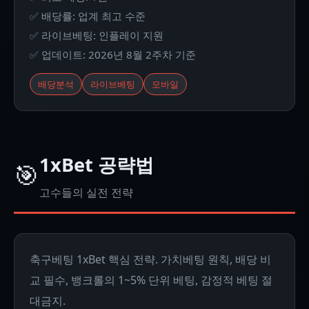
✅ 배당률: 업계 최고 수준
✅ 라이브베팅: 인플레이 지원
✅ 업데이트: 2026년 8월 2주차 기준
배당분석
라이브베팅
모바일
1xBet 공략법
🎯
고수들의 실전 전략
축구베팅 1xBet 핵심 전략. 가치베팅 원칙, 배당 비
교 필수, 뱅크롤의 1~5% 단위 베팅, 감정적 베팅 절
대금지.