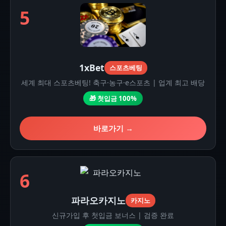
5
1xBet
스포츠베팅
세계 최대 스포츠베팅! 축구·농구·e스포츠 | 업계 최고 배당
🎁 첫입금 100%
바로가기 →
6
파라오카지노
카지노
신규가입 후 첫입금 보너스 | 검증 완료