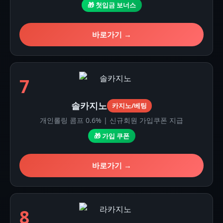
🎁 첫입금 보너스
바로가기 →
7
솔카지노
카지노/베팅
개인롤링 콤프 0.6% | 신규회원 가입쿠폰 지급
🎁 가입 쿠폰
바로가기 →
8