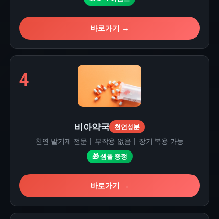
바로가기 →
4
비아약국
천연성분
천연 발기제 전문 | 부작용 없음 | 장기 복용 가능
🎁 샘플 증정
바로가기 →