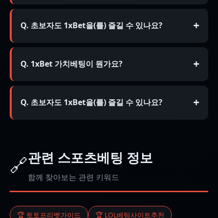
많은 돈이 해당 팀에 몰렸다는 신호입니다. 샤프머니
여부를 파악하세요.
Q. 초보자도 1xBet을(를) 즐길 수 있나요?
A. 물론입니다. 승무패 같은 기본 베팅부터 시작하여
점차 핸디캡, 언더오버로 넓혀가는 것을 권장합니다.
Q. 1xBet 가치베팅이 뭔가요?
처음에는 소액으로 시작하세요.
A. 배당률이 실제 확률보다 높게 설정된 마켓에 베팅
하는 전략입니다. 기댓값(EV)이 플러스인 베팅만 골
Q. 초보자도 1xBet을(를) 즐길 수 있나요?
라서 하면 장기적으로 수익을 낼 수 있습니다.
A. 물론입니다. 승무패 같은 기본 베팅부터 시작하여
점차 핸디캡, 언더오버로 넓혀가는 것을 권장합니다.
처음에는 소액으로 시작하세요.
관련 스포츠베팅 정보
🔗
함께 찾아보는 관련 키워드
🏆 토토프리벳가이드
🏆 LOL베팅사이트추천