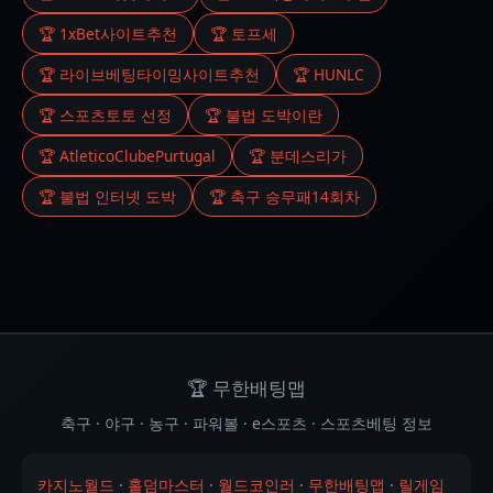
🏆 1xBet사이트추천
🏆 토프세
🏆 라이브베팅타이밍사이트추천
🏆 HUNLC
🏆 스포츠토토 선정
🏆 불법 도박이란
🏆 AtleticoClubePurtugal
🏆 분데스리가
🏆 불법 인터넷 도박
🏆 축구 승무패14회차
🏆 무한배팅맵
축구 · 야구 · 농구 · 파워볼 · e스포츠 · 스포츠베팅 정보
카지노월드
·
홀덤마스터
·
월드코인러
·
무한배팅맵
·
릴게임