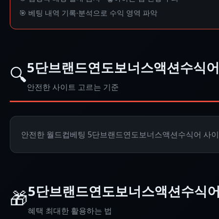
🎯 베팅 내역 기록·분석으로 수익 영역 파악
5단브랜드연도보너스액션수식어
🔍
안전한 사이트 고르는 기준
안전한 월드컵베팅 5단브랜드연도보너스액션수식어 사이트 기
5단브랜드연도보너스액션수식어
🎁
혜택 최대한 활용하는 법