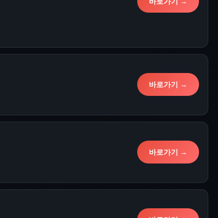
바로가기 →
바로가기 →
바로가기 →