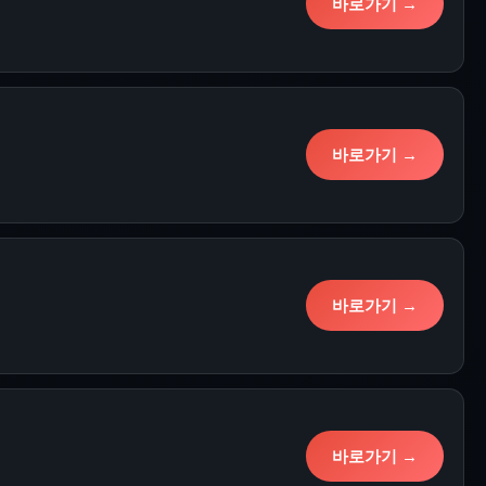
바로가기 →
바로가기 →
바로가기 →
바로가기 →