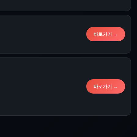
바로가기 →
바로가기 →