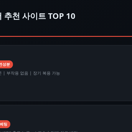
천 사이트 TOP 10
연성분
 | 부작용 없음 | 장기 복용 가능
베팅