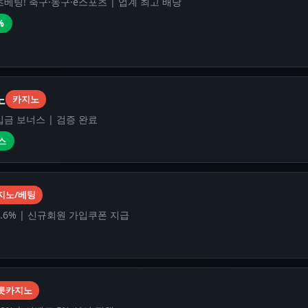
베팅! 축구·농구·e스포츠 | 업계 최고 배당
%
노
카지노
금 보너스 | 검증 완료
스
지노/베팅
.6% | 신규회원 가입쿠폰 지급
롯카지노