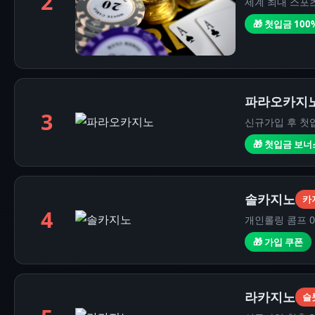
2
세계 최대 스포츠
🎁 첫입금 100
파라오카지
3
신규가입 후 첫입
🎁 첫입금 보너
솔카지노
카
4
개인롤링 콤프 0
🎁 가입 쿠폰
라카지노
슬