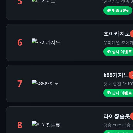
5
신규가입 첫충 3
🎁 첫충 30%
조이카지노
6
우리계열 조이카
🎁 상시 이벤트
k88카지노
7
첫·매충전 5~10
🎁 상시 이벤트
라이징슬롯
8
첫충 50%·매충 