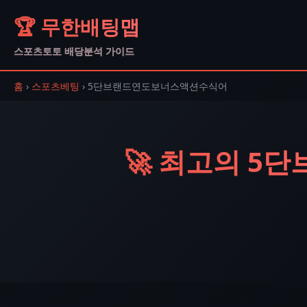
🏆 무한배팅맵
스포츠토토 배당분석 가이드
홈
›
스포츠베팅
› 5단브랜드연도보너스액션수식어
🚀 최고의 