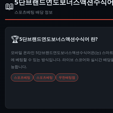
5단브랜드연도보너스액션수식어
📖
스포츠베팅 배당 정보
🏆
5단브랜드연도보너스액션수식어 란?
모바일 온라인 5단브랜드연도보너스액션수식어은(는) 스마트
에 베팅할 수 있는 방식입니다. 라이브 스코어와 실시간 배당
능합니다.
스포츠베팅
스포츠베팅
무한배팅맵