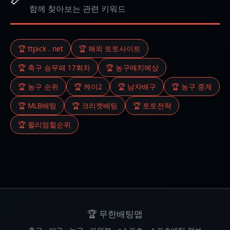
함께 찾아보는 관련 키워드
🏆 ttpick . net
🏆 해외 토토사이트
🏆 축구 승무패 17회차
🏆 농구매치예상
🏆 농구 순위
🏆 케이2
🏆 남자배구
🏆 농구 중계
🏆 MLB배팅
🏆 크리켓베팅
🏆 토토전략
🏆 윌리엄힐순위
🏆 무한배팅맵