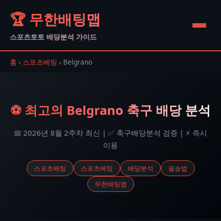
🏆 무한배팅맵
스포츠토토 배당분석 가이드
홈
›
스포츠베팅
› Belgrano
⚽ 최고의 Belgrano 축구 배당 분석
📅 2026년 8월 2주차 최신 | ✅ 축구배당분석 검증 | ⚡ 즉시
이용
스포츠베팅
스포츠베팅
배당분석
필승법
무한배팅맵