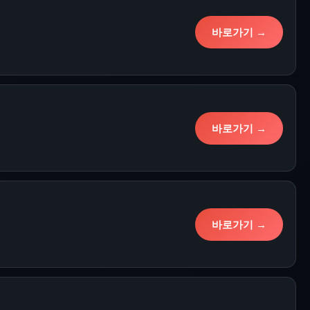
바로가기 →
바로가기 →
바로가기 →