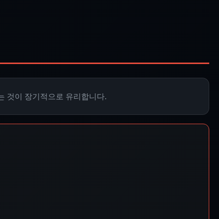
쌓는 것이 장기적으로 유리합니다.