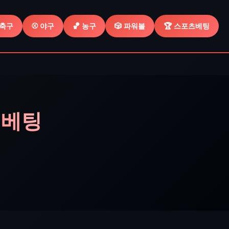
 축구
⚾ 야구
🏀 농구
🎲 파워볼
🏆 스포츠베팅
 베팅