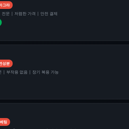
마그라
전문 | 저렴한 가격 | 안전 결제
연성분
 | 부작용 없음 | 장기 복용 가능
베팅