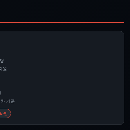
베팅
 지원
원
주차 기준
바일