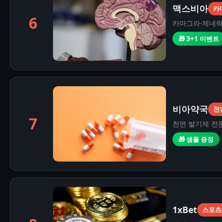
맥스비아
카
6
카마그라·제네릭 
🎁 3+1 이벤트
비아약국
천
7
천연 발기제 전문
🎁 샘플 증정
1xBet
스포츠