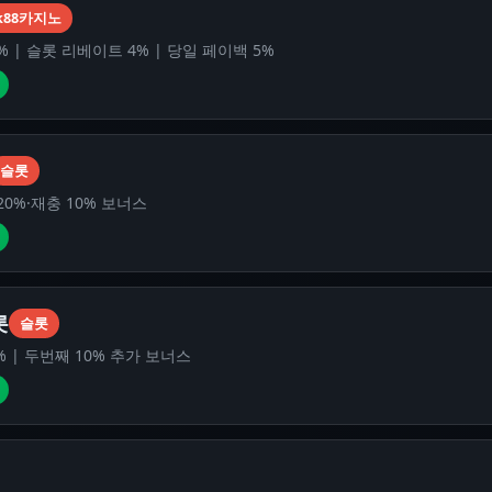
k88카지노
% | 슬롯 리베이트 4% | 당일 페이백 5%
슬롯
20%·재충 10% 보너스
롯
슬롯
% | 두번째 10% 추가 보너스