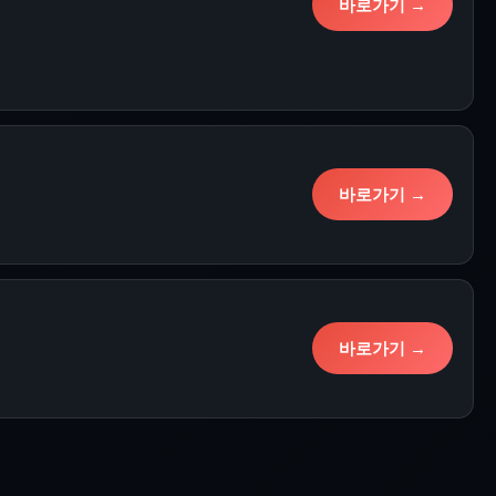
바로가기 →
바로가기 →
바로가기 →