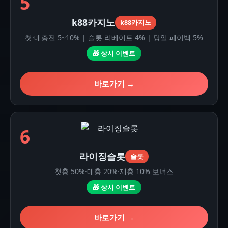
5
k88카지노
k88카지노
첫·매충전 5~10% | 슬롯 리베이트 4% | 당일 페이백 5%
🎁 상시 이벤트
바로가기 →
6
라이징슬롯
슬롯
첫충 50%·매충 20%·재충 10% 보너스
🎁 상시 이벤트
바로가기 →