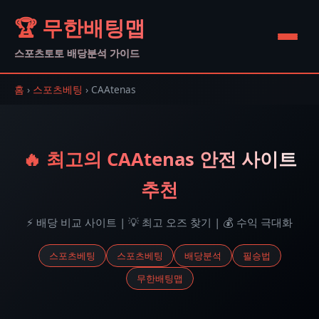
🏆 무한배팅맵
스포츠토토 배당분석 가이드
홈
›
스포츠베팅
› CAAtenas
🔥 최고의 CAAtenas 안전 사이트
추천
⚡ 배당 비교 사이트 | 💡 최고 오즈 찾기 | 💰 수익 극대화
스포츠베팅
스포츠베팅
배당분석
필승법
무한배팅맵