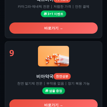
카마그라·제네릭 전문 | 저렴한 가격 | 안전 결제
🎁 3+1 이벤트
바로가기 →
9
비아약국
천연성분
천연 발기제 전문 | 부작용 없음 | 장기 복용 가능
🎁 샘플 증정
바로가기 →