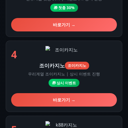
🎁 첫충 30%
바로가기 →
4
조이카지노
조이카지노
우리계열 조이카지노 | 상시 이벤트 진행
🎁 상시 이벤트
바로가기 →