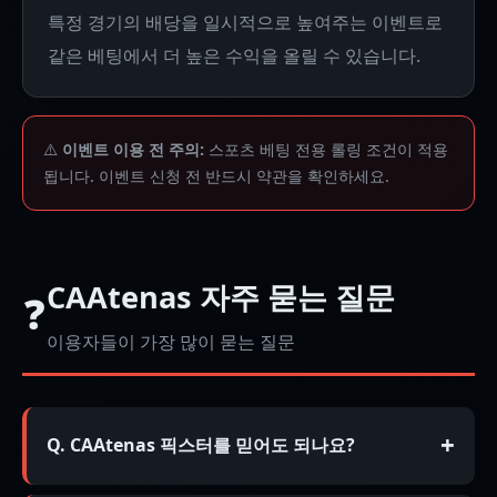
특정 경기의 배당을 일시적으로 높여주는 이벤트로
같은 베팅에서 더 높은 수익을 올릴 수 있습니다.
⚠️
이벤트 이용 전 주의:
스포츠 베팅 전용 롤링 조건이 적용
됩니다. 이벤트 신청 전 반드시 약관을 확인하세요.
CAAtenas 자주 묻는 질문
❓
이용자들이 가장 많이 묻는 질문
Q. CAAtenas 픽스터를 믿어도 되나요?