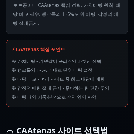
토토꽁머니 CAAtenas 핵심 전략. 가치베팅 원칙, 배
당 비교 필수, 뱅크롤의 1~5% 단위 베팅, 감정적 베
팅 절대금지.
⚡ CAAtenas 핵심 포인트
🎯 가치베팅 - 기댓값이 플러스인 마켓만 선택
🎯 뱅크롤의 1~5% 이내로 단위 베팅 설정
🎯 배당 비교 - 여러 사이트 중 최고 배당에 베팅
🎯 감정적 베팅 절대 금지 - 좋아하는 팀 편향 주의
🎯 베팅 내역 기록·분석으로 수익 영역 파악
CAAtenas 사이트 선택법