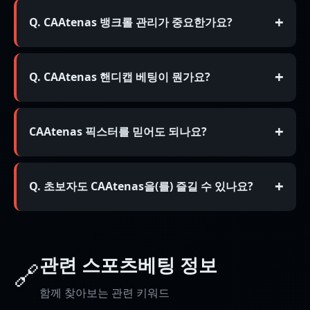
A. 수익 인증이 있는 검증된 픽스터는 참고할 수 있지
만 무조건 따르는 것은 금물입니다. 픽스터의 분석을
Q. CAAtenas 뱅크롤 관리가 중요한가요?
본인 분석과 비교하여 최종 결정을 내리세요.
A. 매우 중요합니다. 전체 자금의 1~5% 이내로 단위
베팅을 설정하면 연속 손실에도 자금이 고갈되지 않
Q. CAAtenas 핸디캡 베팅이 뭔가요?
습니다. 뱅크롤 관리가 장기 수익의 핵심입니다.
A. 약팀에 유리한 조건을 부여하여 배당 균형을 맞추
는 방식입니다. 아시안 핸디캡은 무승부를 없애 베팅
CAAtenas 픽스터를 믿어도 되나요?
을 단순화하며 승무패보다 배당이 높습니다.
수익 인증이 있는 검증된 픽스터는 참고할 수 있지만
무조건 따르는 것은 금물입니다. 픽스터의 분석을 본
Q. 초보자도 CAAtenas을(를) 즐길 수 있나요?
인 분석과 비교하여 최종 결정을 내리세요.
A. 물론입니다. 승무패 같은 기본 베팅부터 시작하여
점차 핸디캡, 언더오버로 넓혀가는 것을 권장합니다.
처음에는 소액으로 시작하세요.
관련 스포츠베팅 정보
🔗
함께 찾아보는 관련 키워드