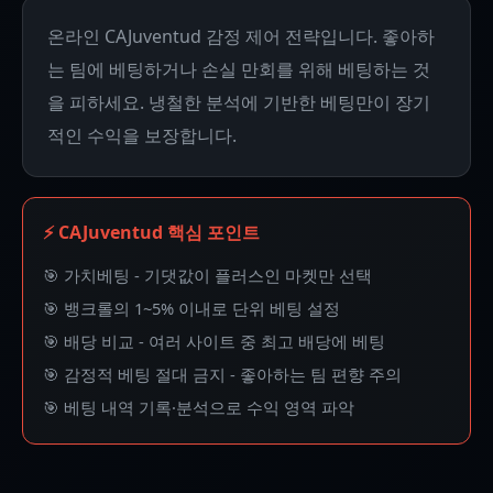
온라인 CAJuventud 감정 제어 전략입니다. 좋아하
는 팀에 베팅하거나 손실 만회를 위해 베팅하는 것
을 피하세요. 냉철한 분석에 기반한 베팅만이 장기
적인 수익을 보장합니다.
⚡ CAJuventud 핵심 포인트
🎯 가치베팅 - 기댓값이 플러스인 마켓만 선택
🎯 뱅크롤의 1~5% 이내로 단위 베팅 설정
🎯 배당 비교 - 여러 사이트 중 최고 배당에 베팅
🎯 감정적 베팅 절대 금지 - 좋아하는 팀 편향 주의
🎯 베팅 내역 기록·분석으로 수익 영역 파악