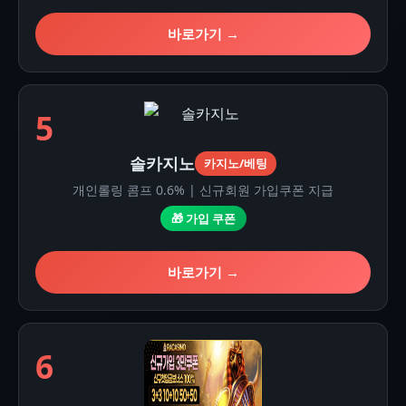
바로가기 →
5
솔카지노
카지노/베팅
개인롤링 콤프 0.6% | 신규회원 가입쿠폰 지급
🎁 가입 쿠폰
바로가기 →
6