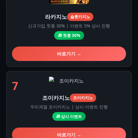
라카지노
슬롯카지노
신규가입 첫충 30% | 이벤트 5% 상시 진행
🎁 첫충 30%
바로가기 →
7
조이카지노
조이카지노
우리계열 조이카지노 | 상시 이벤트 진행
🎁 상시 이벤트
바로가기 →