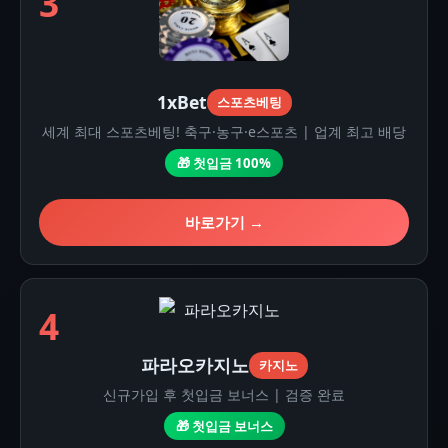
3
1xBet
스포츠베팅
세계 최대 스포츠베팅! 축구·농구·e스포츠 | 업계 최고 배당
🎁 첫입금 100%
바로가기 →
4
파라오카지노
카지노
신규가입 후 첫입금 보너스 | 검증 완료
🎁 첫입금 보너스