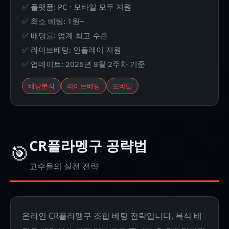
✅ 플랫폼: PC · 모바일 모두 지원
✅ 최소 베팅: 1원~
✅ 배당률: 업계 최고 수준
✅ 라이브베팅: 인플레이 지원
✅ 업데이트: 2026년 8월 2주차 기준
배당분석
라이브베팅
모바일
CR플라멩구 공략법
🎯
고수들의 실전 전략
온라인 CR플라멩구 조합 베팅 전략입니다. 복식 베