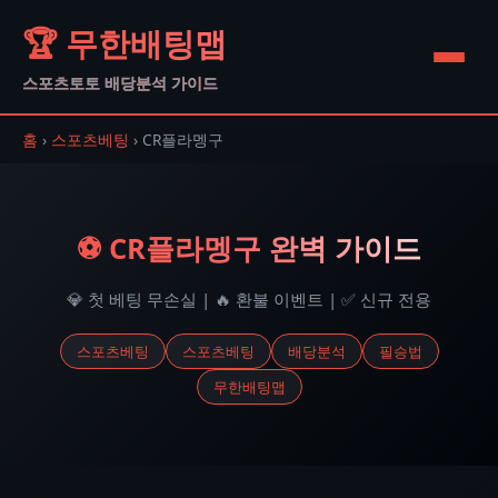
🏆 무한배팅맵
스포츠토토 배당분석 가이드
홈
›
스포츠베팅
› CR플라멩구
⚽ CR플라멩구 완벽 가이드
💎 첫 베팅 무손실 | 🔥 환불 이벤트 | ✅ 신규 전용
스포츠베팅
스포츠베팅
배당분석
필승법
무한배팅맵