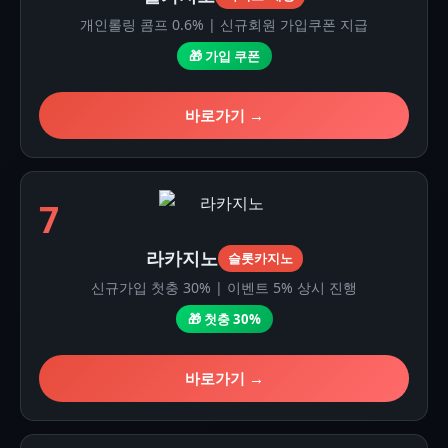
개인롤링 콤프 0.6% | 신규회원 가입쿠폰 지급
🎁 가입 쿠폰
바로가기 →
7
라카지노
슬롯카지노
신규가입 첫충 30% | 이벤트 5% 상시 진행
🎁 첫충 30%
바로가기 →