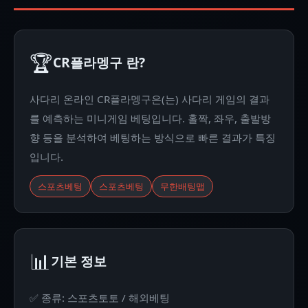
🏆
CR플라멩구 란?
사다리 온라인 CR플라멩구은(는) 사다리 게임의 결과
를 예측하는 미니게임 베팅입니다. 홀짝, 좌우, 출발방
향 등을 분석하여 베팅하는 방식으로 빠른 결과가 특징
입니다.
스포츠베팅
스포츠베팅
무한배팅맵
📊
기본 정보
✅ 종류: 스포츠토토 / 해외베팅