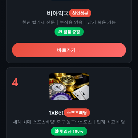
비아약국
천연성분
천연 발기제 전문 | 부작용 없음 | 장기 복용 가능
🎁 샘플 증정
바로가기 →
4
1xBet
스포츠베팅
세계 최대 스포츠베팅! 축구·농구·e스포츠 | 업계 최고 배당
🎁 첫입금 100%