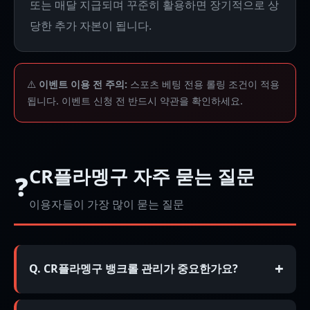
또는 매달 지급되며 꾸준히 활용하면 장기적으로 상
당한 추가 자본이 됩니다.
⚠️
이벤트 이용 전 주의:
스포츠 베팅 전용 롤링 조건이 적용
됩니다. 이벤트 신청 전 반드시 약관을 확인하세요.
CR플라멩구 자주 묻는 질문
❓
이용자들이 가장 많이 묻는 질문
Q. CR플라멩구 뱅크롤 관리가 중요한가요?
A. 매우 중요합니다. 전체 자금의 1~5% 이내로 단위