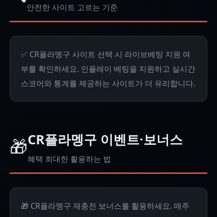
안전한 사이트 고르는 기준
✅ CR플라멩구 사이트 선택 시 라이브베팅 지원 여
부를 확인하세요. 인플레이 베팅을 지원하고 실시간
스코어와 통계를 제공하는 사이트가 더 유리합니다.
CR플라멩구 이벤트·보너스
🎁
혜택 최대한 활용하는 법
🎁 CR플라멩구 재충전 보너스를 활용하세요. 매주