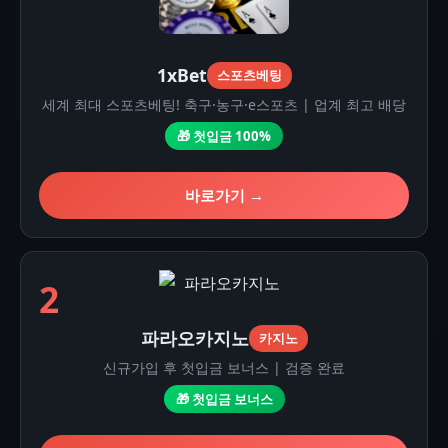
1xBet
스포츠베팅
세계 최대 스포츠베팅! 축구·농구·e스포츠 | 업계 최고 배당
🎁 첫입금 100%
바로가기 →
2
파라오카지노
카지노
신규가입 후 첫입금 보너스 | 검증 완료
🎁 첫입금 보너스