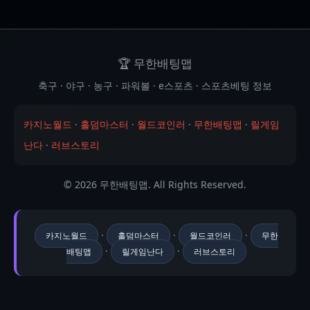
🏆 무한배팅맵
축구 · 야구 · 농구 · 파워볼 · e스포츠 · 스포츠베팅 정보
카지노월드
·
홀덤마스터
·
월드코인러
·
무한배팅맵
·
릴게임
난다
·
러브스토리
© 2026 무한배팅맵. All Rights Reserved.
·
·
·
카지노월드
홀덤마스터
월드코인러
무한
·
·
배팅맵
릴게임난다
러브스토리