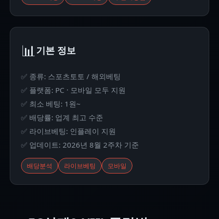
📊
기본 정보
✅ 종류: 스포츠토토 / 해외베팅
✅ 플랫폼: PC · 모바일 모두 지원
✅ 최소 베팅: 1원~
✅ 배당률: 업계 최고 수준
✅ 라이브베팅: 인플레이 지원
✅ 업데이트: 2026년 8월 2주차 기준
배당분석
라이브베팅
모바일