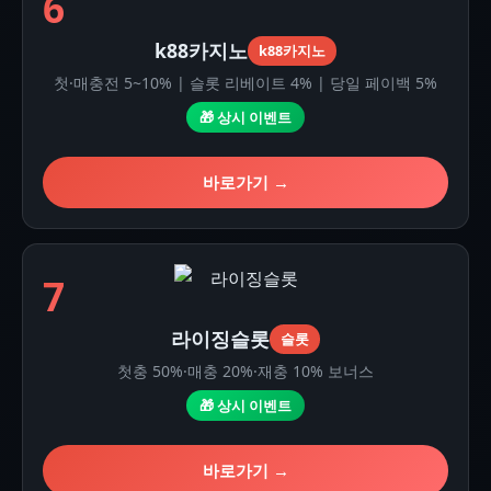
6
k88카지노
k88카지노
첫·매충전 5~10% | 슬롯 리베이트 4% | 당일 페이백 5%
🎁 상시 이벤트
바로가기 →
7
라이징슬롯
슬롯
첫충 50%·매충 20%·재충 10% 보너스
🎁 상시 이벤트
바로가기 →