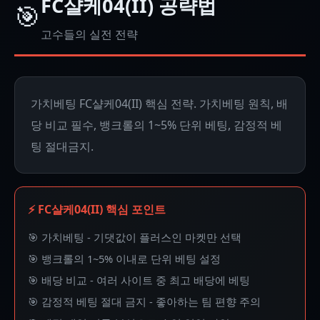
FC샬케04(II) 공략법
🎯
고수들의 실전 전략
가치베팅 FC샬케04(II) 핵심 전략. 가치베팅 원칙, 배
당 비교 필수, 뱅크롤의 1~5% 단위 베팅, 감정적 베
팅 절대금지.
⚡ FC샬케04(II) 핵심 포인트
🎯 가치베팅 - 기댓값이 플러스인 마켓만 선택
🎯 뱅크롤의 1~5% 이내로 단위 베팅 설정
🎯 배당 비교 - 여러 사이트 중 최고 배당에 베팅
🎯 감정적 베팅 절대 금지 - 좋아하는 팀 편향 주의