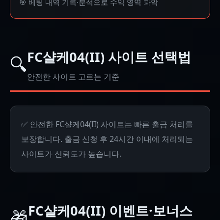
🎯 베팅 내역 기록·분석으로 수익 영역 파악
FC샬케04(II) 사이트 선택법
🔍
안전한 사이트 고르는 기준
✅ 안전한 FC샬케04(II) 사이트는 빠른 출금 처리를
보장합니다. 출금 신청 후 24시간 이내에 처리되는
사이트가 신뢰도가 높습니다.
FC샬케04(II) 이벤트·보너스
🎁