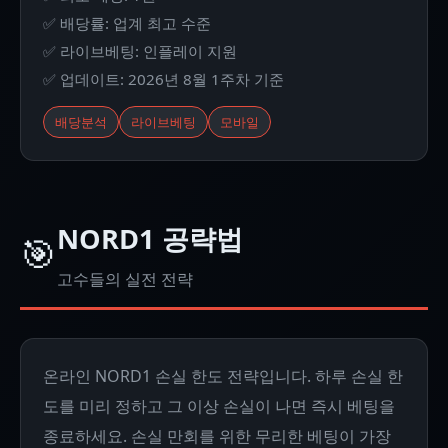
✅ 배당률: 업계 최고 수준
✅ 라이브베팅: 인플레이 지원
✅ 업데이트: 2026년 8월 1주차 기준
배당분석
라이브베팅
모바일
NORD1 공략법
🎯
고수들의 실전 전략
온라인 NORD1 손실 한도 전략입니다. 하루 손실 한
도를 미리 정하고 그 이상 손실이 나면 즉시 베팅을
종료하세요. 손실 만회를 위한 무리한 베팅이 가장