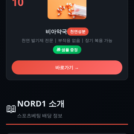
10
비아약국
천연성분
천연 발기제 전문 | 부작용 없음 | 장기 복용 가능
🎁 샘플 증정
바로가기 →
NORD1 소개
📖
스포츠베팅 배당 정보