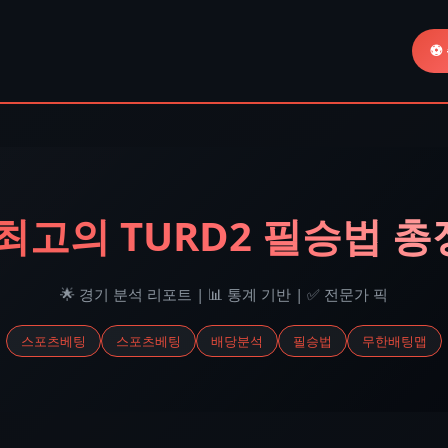
⚽
 최고의 TURD2 필승법 
🌟 경기 분석 리포트 | 📊 통계 기반 | ✅ 전문가 픽
스포츠베팅
스포츠베팅
배당분석
필승법
무한배팅맵