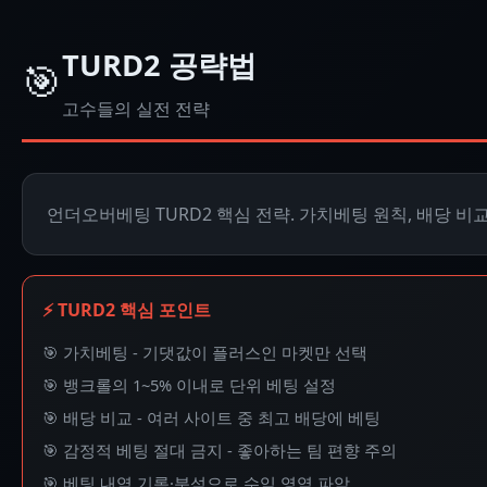
TURD2 공략법
🎯
고수들의 실전 전략
언더오버베팅 TURD2 핵심 전략. 가치베팅 원칙, 배당 비교
⚡ TURD2 핵심 포인트
🎯 가치베팅 - 기댓값이 플러스인 마켓만 선택
🎯 뱅크롤의 1~5% 이내로 단위 베팅 설정
🎯 배당 비교 - 여러 사이트 중 최고 배당에 베팅
🎯 감정적 베팅 절대 금지 - 좋아하는 팀 편향 주의
🎯 베팅 내역 기록·분석으로 수익 영역 파악