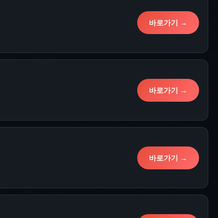
바로가기 →
바로가기 →
바로가기 →