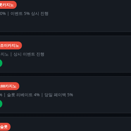
롯카지노
0% | 이벤트 5% 상시 진행
조이카지노
지노 | 상시 이벤트 진행
k88카지노
% | 슬롯 리베이트 4% | 당일 페이백 5%
슬롯