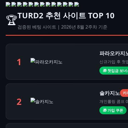
TURD2 추천 사이트 TOP 10
🏆
검증된 베팅 사이트 | 2026년 8월 2주차 기준
파라오카지
1
신규가입 후 첫입
🎁 첫입금 보너
솔카지노
카
2
개인롤링 콤프 0
🎁 가입 쿠폰