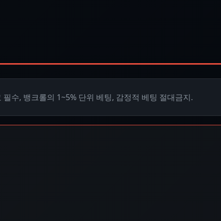
 필수, 뱅크롤의 1~5% 단위 베팅, 감정적 베팅 절대금지.