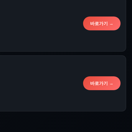
바로가기 →
바로가기 →