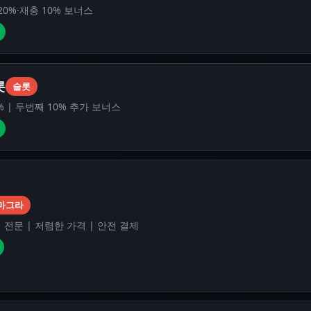
20%·재충 10% 보너스
롯
슬롯
% | 두번째 10% 추가 보너스
마그라
전문 | 저렴한 가격 | 안전 결제