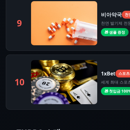
비아약국
천
9
천연 발기제 전문
🎁 샘플 증정
1xBet
스포츠
10
세계 최대 스포츠
🎁 첫입금 100